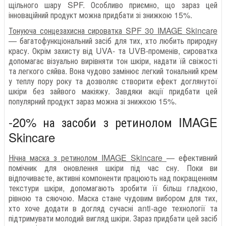
щільного шару SPF. Особливо приємно, що зараз цей
інноваційний продукт можна придбати зі знижкою 15%.
Тонуюча сонцезахисна сироватка SPF 30 IMAGE Skincare
— багатофункціональний засіб для тих, хто любить природну
красу. Окрім захисту від UVA- та UVB-променів, сироватка
допомагає візуально вирівняти тон шкіри, надати їй свіжості
та легкого сяйва. Вона чудово замінює легкий тональний крем
у теплу пору року та дозволяє створити ефект доглянутої
шкіри без зайвого макіяжу. Завдяки акції придбати цей
популярний продукт зараз можна зі знижкою 15%.
-20% на засоби з ретинолом IMAGE
Skincare
Нічна маска з ретинолом IMAGE Skincare
— ефективний
помічник для оновлення шкіри під час сну. Поки ви
відпочиваєте, активні компоненти працюють над покращенням
текстури шкіри, допомагають зробити її більш гладкою,
рівною та сяючою. Маска стане чудовим вибором для тих,
хто хоче додати в догляд сучасні anti-age технології та
підтримувати молодий вигляд шкіри. Зараз придбати цей засіб