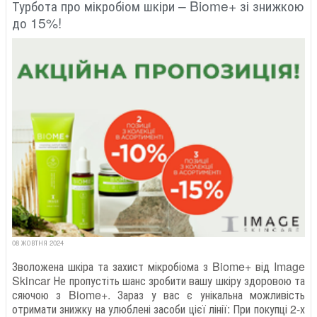
Турбота про мікробіом шкіри – Biome+ зі знижкою
до 15%!
08 ЖОВТНЯ 2024
Зволожена шкіра та захист мікробіома з Biome+ від Image
Skincar Не пропустіть шанс зробити вашу шкіру здоровою та
сяючою з Biome+. Зараз у вас є унікальна можливість
отримати знижку на улюблені засоби цієї лінії: При покупці 2-х