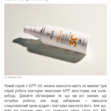
03 ЧЕРВНЯ 2024
Новий спрей з SPF-30: можна наносити навіть на макіяж! Цей
спрей робить повторне нанесення SPF простішим, ніж коли-
небудь. Давайте обговоримо те, що ми всі знаємо, що
потрібно робити, але іноді забуваємо – наносити
сонцезахисний крем щодня і повторно наносити його. Але що,
якби ми сказали вам, що захищати свою шкіру від УФ-