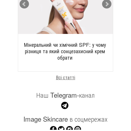
Мінеральний чи хімічний SPF: у чому
яд
агр
різниця та який сонцезахисний крем
обрати
Всі статті
Наш Telegram-канал
Image Skincare в соцмережах