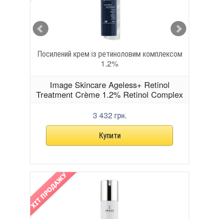
l size)
Посилений крем із ретиноловим комплексом
Від
1.2%
nsing
Image Skincare Ageless+ Retinol
Im
Treatment Crème 1.2% Retinol Complex
Overni
3 432 грн.