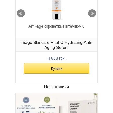
Anti-age сироватка з вітаміном С
Гідроге
ll Eye
Image Skincare Vital C Hydrating Anti-
Ima
Aging Serum
4 888 грн.
Наші новини