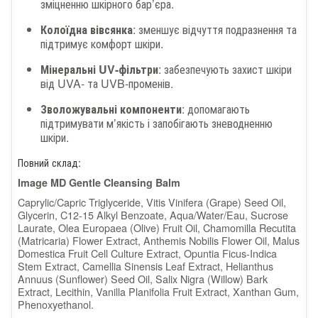
зміцненню шкірного бар’єра.
Колоїдна вівсянка
: зменшує відчуття подразнення та
підтримує комфорт шкіри.
Мінеральні UV-фільтри
: забезпечують захист шкіри
від UVA- та UVB-променів.
Зволожувальні компоненти
: допомагають
підтримувати м’якість і запобігають зневодненню
шкіри.
Повний склад:
Image MD Gentle Cleansing Balm
Caprylic/Capric Triglyceride, Vitis Vinifera (Grape) Seed Oil,
Glycerin, C12-15 Alkyl Benzoate, Aqua/Water/Eau, Sucrose
Laurate, Olea Europaea (Olive) Fruit Oil, Chamomilla Recutita
(Matricaria) Flower Extract, Anthemis Nobilis Flower Oil, Malus
Domestica Fruit Cell Culture Extract, Opuntia Ficus-Indica
Stem Extract, Camellia Sinensis Leaf Extract, Helianthus
Annuus (Sunflower) Seed Oil, Salix Nigra (Willow) Bark
Extract, Lecithin, Vanilla Planifolia Fruit Extract, Xanthan Gum,
Phenoxyethanol.