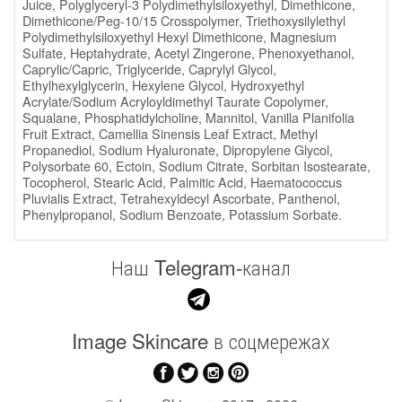
Juice, Polyglyceryl-3 Polydimethylsiloxyethyl, Dimethicone,
Dimethicone/Peg-10/15 Crosspolymer, Triethoxysilylethyl
Polydimethylsiloxyethyl Hexyl Dimethicone, Magnesium
Sulfate, Heptahydrate, Acetyl Zingerone, Phenoxyethanol,
Caprylic/Capric, Triglyceride, Caprylyl Glycol,
Ethylhexylglycerin, Hexylene Glycol, Hydroxyethyl
Acrylate/Sodium Acryloyldimethyl Taurate Copolymer,
Squalane, Phosphatidylcholine, Mannitol, Vanilla Planifolia
Fruit Extract, Camellia Sinensis Leaf Extract, Methyl
Propanediol, Sodium Hyaluronate, Dipropylene Glycol,
Polysorbate 60, Ectoin, Sodium Citrate, Sorbitan Isostearate,
Tocopherol, Stearic Acid, Palmitic Acid, Haematococcus
Pluvialis Extract, Tetrahexyldecyl Ascorbate, Panthenol,
Phenylpropanol, Sodium Benzoate, Potassium Sorbate.
Наш Telegram-канал
Image Skincare в соцмережах