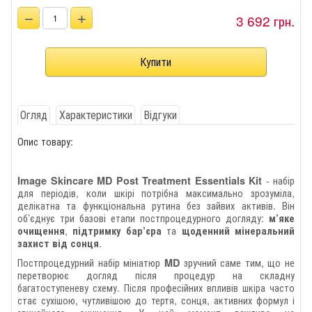
−
+
3 692 грн.
Огляд
Характеристики
Відгуки
Опис товару:
- набір
Image Skincare MD Post Treatment Essentials Kit
для періодів, коли шкірі потрібна максимально зрозуміла,
делікатна та функціональна рутина без зайвих активів. Він
об’єднує три базові етапи постпроцедурного догляду:
м’яке
,
та
очищення
підтримку бар’єра
щоденний мінеральний
.
захист від сонця
Постпроцедурний набір мініатюр
зручний саме тим, що не
MD
перетворює догляд після процедур на складну
багатоступеневу схему. Після професійних впливів шкіра часто
стає сухішою, чутливішою до тертя, сонця, активних формул і