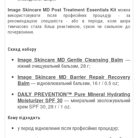
можна
Image Skincare MD Post Treatment Essentials Kit
використовувати після професійних процедур - за
рекомендацією спеціаліста - або в періоди, коли шкіра
тимчасово стала більш реактивною, сухою чи схильною до
почервоніння.
Склад набору
Image Skincare MD Gentle Cleansing Balm
—
ніжний очищувальний бальзам, 28 г;
Image Skincare MD Barrier Repair Recovery
Balm
— відновлювальний бальзам, 16 г / 0.5 oz;
DAILY PREVENTION™ Pure Mineral Hydrating
Moisturizer SPF 30
— мінеральний зволожувальний
крем SPF 30, 28 г / 1 oz.
Кому підходить
у період відновлення після професійних процедур;