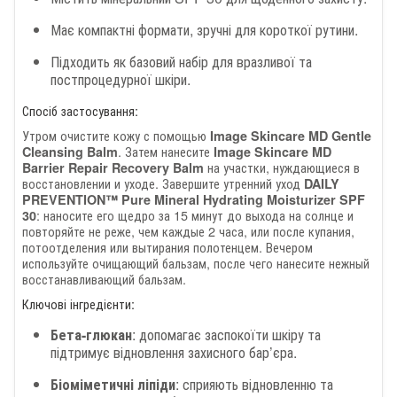
Має компактні формати, зручні для короткої рутини.
Підходить як базовий набір для вразливої та
постпроцедурної шкіри.
Спосіб застосування:
Утром очистите кожу с помощью
Image Skincare MD Gentle
. Затем нанесите
Cleansing Balm
Image Skincare MD
на участки, нуждающиеся в
Barrier Repair Recovery Balm
восстановлении и уходе. Завершите утренний уход
DAILY
PREVENTION™ Pure Mineral Hydrating Moisturizer SPF
: наносите его щедро за 15 минут до выхода на солнце и
30
повторяйте не реже, чем каждые 2 часа, или после купания,
потоотделения или вытирания полотенцем. Вечером
используйте очищающий бальзам, после чего нанесите нежный
восстанавливающий бальзам.
Ключові інгредієнти:
Бета-глюкан
: допомагає заспокоїти шкіру та
підтримує відновлення захисного бар’єра.
Біоміметичні ліпіди
: сприяють відновленню та