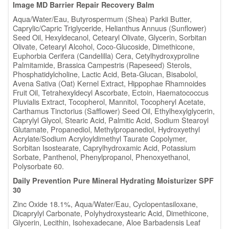
Image MD Barrier Repair Recovery Balm
Aqua/Water/Eau, Butyrospermum (Shea) Parkii Butter,
Caprylic/Capric Triglyceride, Helianthus Annuus (Sunflower)
Seed Oil, Hexyldecanol, Cetearyl Olivate, Glycerin, Sorbitan
Olivate, Cetearyl Alcohol, Coco-Glucoside, Dimethicone,
Euphorbia Cerifera (Candelilla) Cera, Cetylhydroxyproline
Palmitamide, Brassica Campestris (Rapeseed) Sterols,
Phosphatidylcholine, Lactic Acid, Beta-Glucan, Bisabolol,
Avena Sativa (Oat) Kernel Extract, Hippophae Rhamnoides
Fruit Oil, Tetrahexyldecyl Ascorbate, Ectoin, Haematococcus
Pluvialis Extract, Tocopherol, Mannitol, Tocopheryl Acetate,
Carthamus Tinctorius (Safflower) Seed Oil, Ethylhexylglycerin,
Caprylyl Glycol, Stearic Acid, Palmitic Acid, Sodium Stearoyl
Glutamate, Propanediol, Methylpropanediol, Hydroxyethyl
Acrylate/Sodium Acryloyldimethyl Taurate Copolymer,
Sorbitan Isostearate, Caprylhydroxamic Acid, Potassium
Sorbate, Panthenol, Phenylpropanol, Phenoxyethanol,
Polysorbate 60.
Daily Prevention Pure Mineral Hydrating Moisturizer SPF
30
Zinc Oxide 18.1%, Aqua/Water/Eau, Cyclopentasiloxane,
Dicaprylyl Carbonate, Polyhydroxystearic Acid, Dimethicone,
Glycerin, Lecithin, Isohexadecane, Aloe Barbadensis Leaf