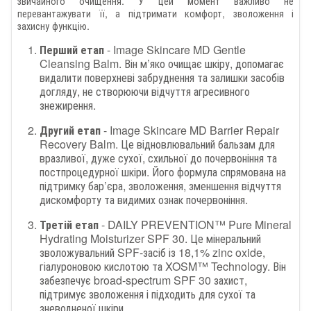
звичайного очищення. У цей момент важливо не
перевантажувати її, а підтримати комфорт, зволоження і
захисну функцію.
Перший етап
- Image Skincare MD Gentle
Cleansing Balm. Він м’яко очищає шкіру, допомагає
видалити поверхневі забруднення та залишки засобів
догляду, не створюючи відчуття агресивного
знежирення.
Другий етап
- Image Skincare MD Barrier Repair
Recovery Balm. Це відновлювальний бальзам для
вразливої, дуже сухої, схильної до почервоніння та
постпроцедурної шкіри. Його формула спрямована на
підтримку бар’єра, зволоження, зменшення відчуття
дискомфорту та видимих ознак почервоніння.
Третій етап
- DAILY PREVENTION™ Pure Mineral
Hydrating Moisturizer SPF 30. Це мінеральний
зволожувальний SPF-засіб із 18,1% zinc oxide,
гіалуроновою кислотою та XOSM™ Technology. Він
забезпечує broad-spectrum SPF 30 захист,
підтримує зволоження і підходить для сухої та
зневодненої шкіри.