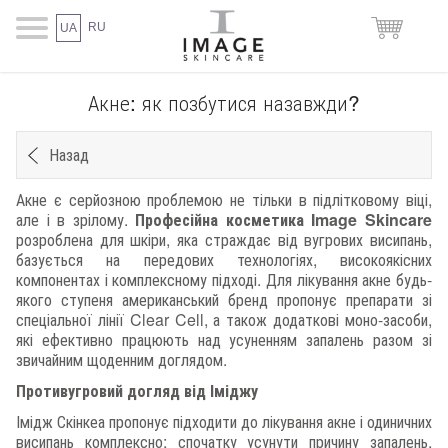
RU
UA
Акне: як позбутися назавжди?
Назад
Акне є серйозною проблемою не тільки в підлітковому віці,
але і в зрілому.
Професійна косметика Image Skincare
розроблена для шкіри, яка страждає від вугрових висипань,
базується на передових технологіях, високоякісних
компонентах і комплексному підході. Для лікування акне будь-
якого ступеня американський бренд пропонує препарати зі
спеціальної лінії Clear Cell, а також додаткові моно-засоби,
які ефективно працюють над усуненням запалень разом зі
звичайним щоденним доглядом.
Противугровий догляд від Іміджу
Імідж Скінкеа пропонує підходити до лікування акне і одиничних
висипань комплексно: спочатку усунути причину запалень,