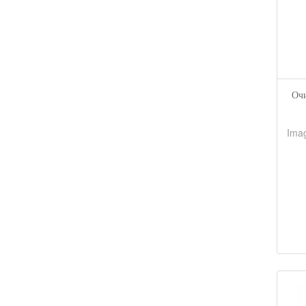
Оч
Ima