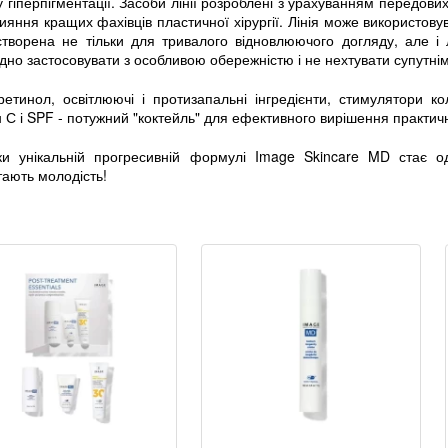
 гіперпігментації. Засоби лінії розроблені з урахуванням передових 
ияння кращих фахівців пластичної хірургії. Лінія може використову
створена не тільки для тривалого відновлюючого догляду, але і 
дно застосовувати з особливою обережністю і не нехтувати супутн
етинол, освітлюючі і протизапальні інгредієнти, стимулятори кол
н С і SPF - потужний "коктейль" для ефективного вирішення практич
ки унікальній прогресивній формулі Image Skincare MD стає од
ають молодість!