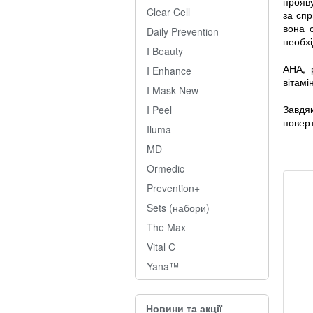
прояву
Clear Cell
за спр
вона 
Daily Prevention
необхі
I Beauty
АНА, р
I Enhance
вітамі
I Mask New
Завдя
I Peel
поверт
Iluma
MD
Ormedic
Prevention+
Sets (набори)
The Max
Vital C
Yana™
Новини та акції