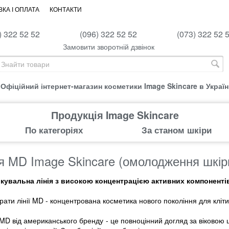
КА І ОПЛАТА
КОНТАКТИ
) 322 52 52
(096) 322 52 52
(073) 322 52 
Замовити зворотній дзвінок
Офіційний інтернет-магазин косметики Image Skincare в Україн
Продукція Image Skincare
По категоріях
За станом шкіри
ія MD Image Skincare (омолодження шкір
ікувальна лінія з високою концентрацією активних компоненті
ати лінії MD - концентрована косметика нового покоління для клі
MD від американського бренду - це повноцінний догляд за віковою ш