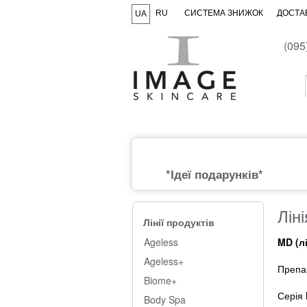
RU
СИСТЕМА ЗНИЖОК
ДОСТАВ
UA
(095
*Ідеї подарунків*
Лін
Лінії продуктів
Ageless
MD (л
Ageless+
Препар
Biome+
Серія 
Body Spa