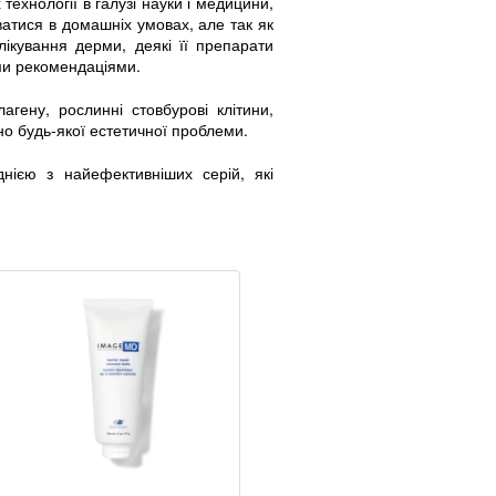
технології в галузі науки і медицини,
ватися в домашніх умовах, але так як
лікування дерми, деякі її препарати
іми рекомендаціями.
агену, рослинні стовбурові клітини,
но будь-якої естетичної проблеми.
нією з найефективніших серій, які