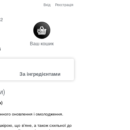
Вхід
Реєстрація
52
Ваш кошик
і
За інгредієнтами
и)
в)
тинного оновлення і омолодження.
кірою, що в'яне, а також схильної до