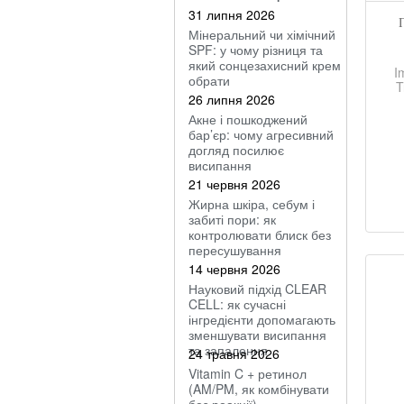
31 липня 2026
Мінеральний чи хімічний
SPF: у чому різниця та
який сонцезахисний крем
I
обрати
T
26 липня 2026
Акне і пошкоджений
бар’єр: чому агресивний
догляд посилює
висипання
21 червня 2026
Жирна шкіра, себум і
забиті пори: як
контролювати блиск без
пересушування
14 червня 2026
Науковий підхід CLEAR
CELL: як сучасні
інгредієнти допомагають
зменшувати висипання
та запалення
24 травня 2026
Vitamin C + ретинол
(AM/PM, як комбінувати