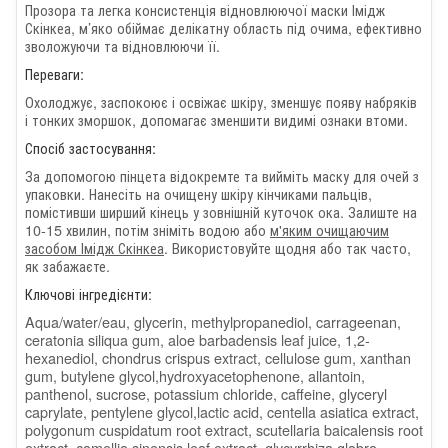
Прозора та легка консистенція відновлюючої маски Імідж
Скінкеа, м’яко обіймає делікатну область під очима, ефективно
зволожуючи та відновлюючи її.
Переваги:
Охолоджує, заспокоює і освіжає шкіру, зменшує появу набряків
і тонких зморшок, допомагає зменшити видимі ознаки втоми.
Спосіб застосування:
За допомогою пінцета відокремте та вийміть маску для очей з
упаковки. Нанесіть на очищену шкіру кінчиками пальців,
помістивши ширший кінець у зовнішній куточок ока. Залиште на
10-15 хвилин, потім зніміть водою або
м'яким очищаючим
засобом Імідж Скінкеа
. Використовуйте щодня або так часто,
як забажаєте.
Ключові інгредієнти:
Aqua/water/eau, glycerin, methylpropanediol, carrageenan,
ceratonia siliqua gum, aloe barbadensis leaf juice, 1,2-
hexanediol, chondrus crispus extract, cellulose gum, xanthan
gum, butylene glycol,hydroxyacetophenone, allantoin,
panthenol, sucrose, potassium chloride, caffeine, glyceryl
caprylate, pentylene glycol,lactic acid, centella asiatica extract,
polygonum cuspidatum root extract, scutellaria baicalensis root
extract, camellia sinensis leaf extract, glycyrrhiza glabra