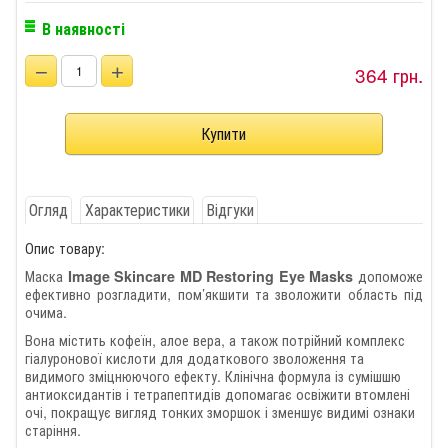
В наявності
−
+
364 грн.
Огляд
Характеристики
Відгуки
Опис товару:
Маска
допоможе
Image Skincare MD Restoring Eye Masks
ефективно розгладити, пом’якшити та зволожити область під
очима.
Вона містить кофеїн, алое вера, а також потрійний комплекс
гіалуронової кислоти для додаткового зволоження та
видимого зміцнюючого ефекту. Клінічна формула із сумішшю
антиоксидантів і тетрапептидів допомагає освіжити втомлені
очі, покращує вигляд тонких зморшок і зменшує видимі ознаки
старіння.