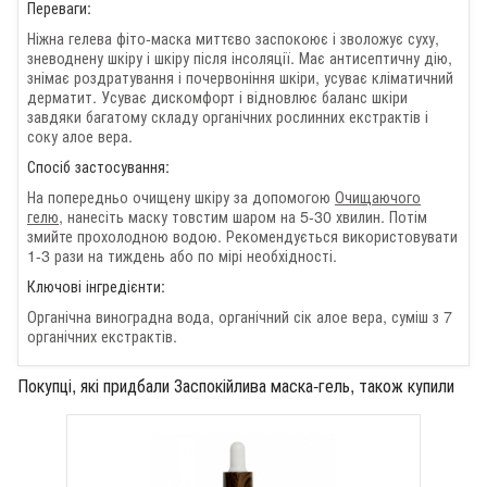
Переваги:
Ніжна гелева фіто-маска миттєво заспокоює і зволожує суху,
зневоднену шкіру і шкіру після інсоляції. Має антисептичну дію,
знімає роздратування і почервоніння шкіри, усуває кліматичний
дерматит. Усуває дискомфорт і відновлює баланс шкіри
завдяки багатому складу органічних рослинних екстрактів і
соку алое вера.
Спосіб застосування:
На попередньо очищену шкіру за допомогою
Очищаючого
гелю
, нанесіть маску товстим шаром на 5-30 хвилин. Потім
змийте прохолодною водою. Рекомендується використовувати
1-3 рази на тиждень або по мірі необхідності.
Ключові інгредієнти:
Органічна виноградна вода, органічний сік алое вера, суміш з 7
органічних екстрактів.
Покупці, які придбали Заспокійлива маска-гель, також купили