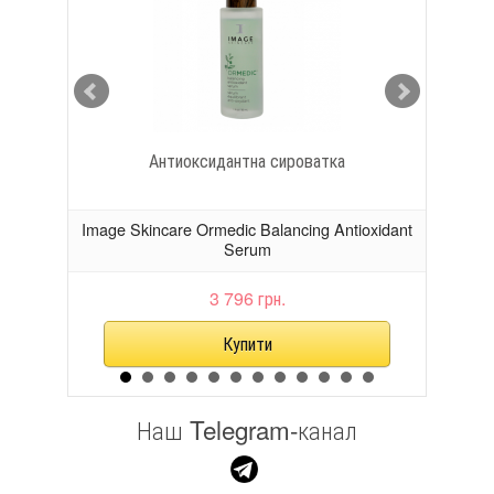
Антиоксидантна сироватка
al
Image Skincare Ormedic Balancing Antioxidant
Imag
Serum
3 796 грн.
Наш Telegram-канал