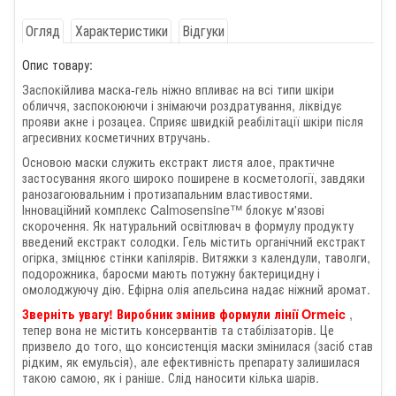
Огляд
Характеристики
Відгуки
Опис товару:
Заспокійлива маска-гель ніжно впливає на всі типи шкіри
обличчя, заспокоюючи і знімаючи роздратування, ліквідує
прояви акне і розацеа. Сприяє швидкій реабілітації шкіри після
агресивних косметичних втручань.
Основою маски служить екстракт листя алое, практичне
застосування якого широко поширене в косметології, завдяки
ранозагоювальним і протизапальним властивостями.
Інноваційний комплекс Calmosensine™ блокує м'язові
скорочення. Як натуральний освітлювач в формулу продукту
введений екстракт солодки. Гель містить органічний екстракт
огірка, зміцнює стінки капілярів. Витяжки з календули, таволги,
подорожника, баросми мають потужну бактерицидну і
омолоджуючу дію. Ефірна олія апельсина надає ніжний аромат.
,
Зверніть увагу! Виробник змінив формули лінії Ormeic
тепер вона не містить консервантів та стабілізаторів. Це
призвело до того, що консистенція маски змінилася (засіб став
рідким, як емульсія), але ефективність препарату залишилася
такою самою, як і раніше. Слід наносити кілька шарів.