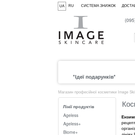
RU
СИСТЕМА ЗНИЖОК
ДОСТАВ
UA
(095
*Ідеї подарунків*
Магазин професійної косметики Image Ski
Кос
Лінії продуктів
Ageless
Ензим
рецепт
Ageless+
органі
Biome+
лініях