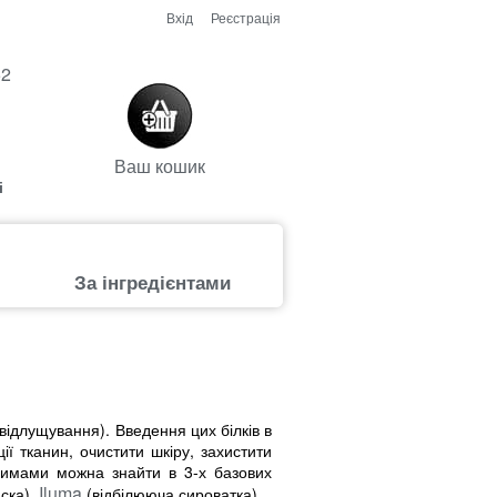
Вхід
Реєстрація
52
Ваш кошик
і
За інгредієнтами
відлущування). Введення цих білків в
ї тканин, очистити шкіру, захистити
нзимами можна знайти в 3-х базових
Iluma
ска),
(відбілююча сироватка).