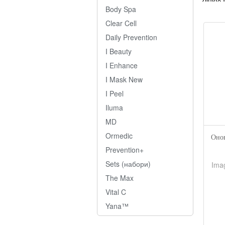
Body Spa
Clear Cell
Daily Prevention
I Beauty
I Enhance
I Mask New
I Peel
Iluma
MD
Ormedic
Онов
Prevention+
Sets (набори)
Imag
The Max
Vital C
Yana™