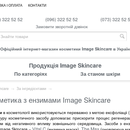
КА І ОПЛАТА
КОНТАКТИ
) 322 52 52
(096) 322 52 52
(073) 322 52 
Замовити зворотній дзвінок
Офіційний інтернет-магазин косметики Image Skincare в Україн
Продукція Image Skincare
По категоріях
За станом шкіри
ncare
→
За інгредієнтами
→
метика з ензимами Image Skincare
и
в косметології використовуються переважно з метою ексфоліаціі (
уру косметичного засобу допомагає прискорити процес регенераці
зм від негативного впливу зовнішнього середовища. Засоби з е
Vital C
The Max
 Image Skincare –
(ензимна маска),
(оновлююча ма