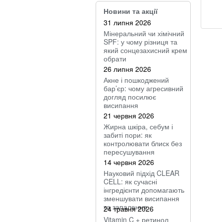
Новини та акції
31 липня 2026
Мінеральний чи хімічний
SPF: у чому різниця та
який сонцезахисний крем
обрати
26 липня 2026
Акне і пошкоджений
бар’єр: чому агресивний
догляд посилює
висипання
21 червня 2026
Жирна шкіра, себум і
забиті пори: як
контролювати блиск без
пересушування
14 червня 2026
Науковий підхід CLEAR
CELL: як сучасні
інгредієнти допомагають
зменшувати висипання
та запалення
24 травня 2026
Vitamin C + ретинол