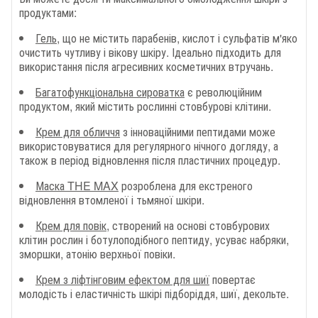
продуктами:
Гель
, що не містить парабенів, кислот і сульфатів м'яко
очистить чутливу і вікову шкіру. Ідеально підходить для
використання після агресивних косметичних втручань.
Багатофункціональна сироватка
є революційним
продуктом, який містить рослинні стовбурові клітини.
Крем для обличчя
з інноваційними пептидами може
використовуватися для регулярного нічного догляду, а
також в період відновлення після пластичних процедур.
Маска THE MAX
розроблена для екстреного
відновлення втомленої і тьмяної шкіри.
Крем для повік
, створений на основі стовбурових
клітин рослин і ботулоподібного пептиду, усуває набряки,
зморшки, атонію верхньої повіки.
Крем з ліфтінговим ефектом для шиї
повертає
молодість і еластичність шкірі підборіддя, шиї, декольте.