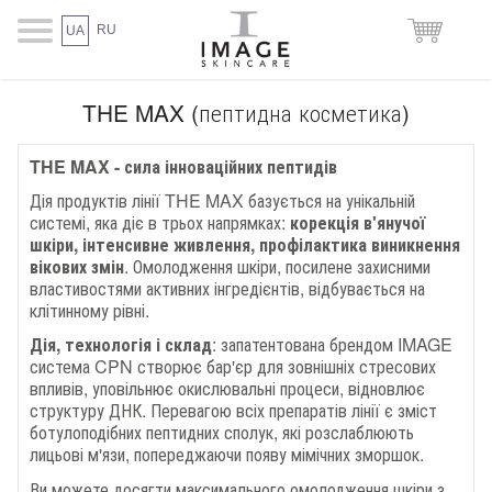
RU
UA
THE MAX (пептидна косметика)
THE MAX - сила інноваційних пептидів
Дія продуктів лінії THE MAX базується на унікальній
системі, яка діє в трьох напрямках:
корекція в'янучої
шкіри, інтенсивне живлення, профілактика виникнення
вікових змін
. Омолодження шкіри, посилене захисними
властивостями активних інгредієнтів, відбувається на
клітинному рівні.
Дія, технологія і склад
: запатентована брендом IMAGE
система CPN створює бар'єр для зовнішніх стресових
впливів, уповільнює окислювальні процеси, відновлює
структуру ДНК. Перевагою всіх препаратів лінії є зміст
ботулоподібних пептидних сполук, які розслаблюють
лицьові м'язи, попереджаючи появу мімічних зморшок.
Ви можете досягти максимального омолодження шкіри з