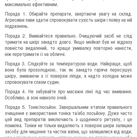
максимально ефективним.
Порада 1. Обирайте препарати, звертаючи увагу на склад.
Агресивні пави здатні спровокувати сухість шкіри і появу на ній
подразнень.
Порада 2. Вмивайтеся правильно. Очищуючий засіб не слід
тримати на шкірі занадто довго. Якщо мейкап був не відразу
повністю видалений, то краще умивалку повторно нанести,
ніж перетримати її на обличчі.
Порада 3. Слідкуйте за температурою води. Найкраще, щоб
вона була прохолодною, так як занадто гаряча пересушує
шкіру, змиваючи з її поверхні ліпіди, а надто холодна може
спровокувати спазм судин.
Порада 4. Не забувайте про масажні лінії під час вмивання.
Особливо, в зоні навколо очей.
Порада 5. Тонік/лосьйон. Завершальним етапом правильного
очищення є використання тоніка та/або лосьйону. Дуже часто
цей вид препаратів виключають з щоденного ритуалу, і це
помилка. Тоніки не тільки видаляють з поверхні шкіри залишки
засобу для чищення та частки вапна, що залишилися від води,