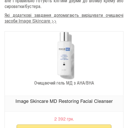
але і правильно готують клітини дерми до впливу крему або
сироватки/бустера.
Які додаткові завдання допомагають вирішувати очищаючі
засоби Image Skincare >>
Очищаючий гель МД з АНА/ВНА
Image Skincare MD Restoring Facial Cleanser
2 392 грн.