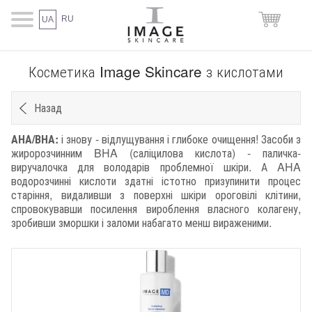
RU
UA
Косметика Image Skincare з кислотами
Назад
АНА/ВНА:
і знову - відлущування і глибоке очищення! Засоби з
жиророзчинним BHA (саліцилова кислота) - паличка-
виручалочка для володарів проблемної шкіри. А AHA
водорозчинні кислоти здатні істотно призупинити процес
старіння, видаливши з поверхні шкіри ороговілі клітини,
спровокувавши посилення вироблення власного колагену,
зробивши зморшки і заломи набагато менш вираженими.