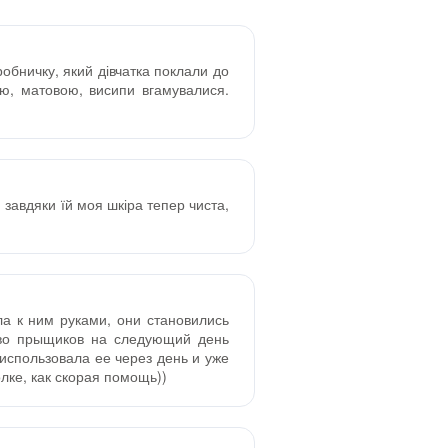
робничку, який дівчатка поклали до
ою, матовою, висипи вгамувалися.
 завдяки їй моя шкіра тепер чиста,
ла к ним руками, они становились
тво прыщиков на следующий день
 использовала ее через день и уже
олке, как скорая помощь))