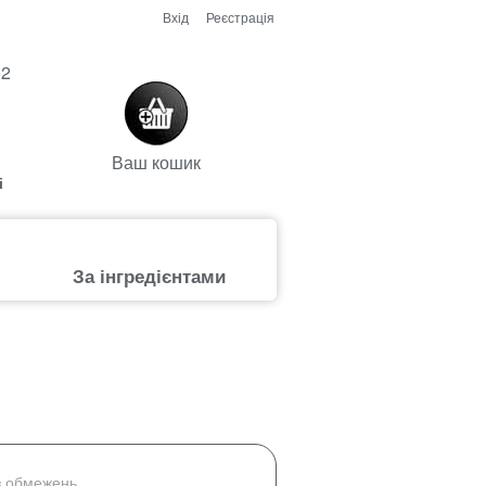
Вхід
Реєстрація
52
Ваш кошик
і
За інгредієнтами
з обмежень