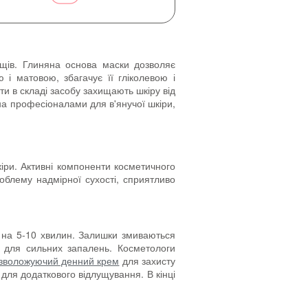
ищів. Глиняна основа маски дозволяє
 і матовою, збагачує її гліколевою і
ти в складі засобу захищають шкіру від
на професіоналами для в'янучої шкіри,
кіри. Активні компоненти косметичного
облему надмірної сухості, сприятливо
ь на 5-10 хвилин. Залишки змиваються
 для сильних запалень. Косметологи
 зволожуючий денний крем
для захисту
для додаткового відлущування. В кінці