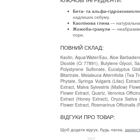
КЛЮЧОВІ ІНГРЕДІЄНТИ:
Бета- та альфа-гідроксикисл
надлишок себуму.
Каолінова глина
— натуральна 
Жожоба-гранули
— неабразивні
пори.
ПОВНИЙ СКЛАД:
Kaolin, Aqua/Water/Eau, Aloe Barbadensi
Dioxide (Ci 77891), Butylene Glycol, Sa
Polystyrene Sulfonate, Eucalyptus Gl
Bitartrate, Melaleuca Alternifolia (Te
Phytate, Syringa Vulgaris (Lilac) Extra
Extract, Malva Sylvestris (Mallow) Flowe
Flower Extract, Quartz, Veronica Offici
Extract (Honey Extract), Oryza Sativa 
Flower Extract, Rosmarinus Officinalis
ВІДГУКИ ПРО ТОВАР:
Щоб додати відгук, будь ласка,
зареєс