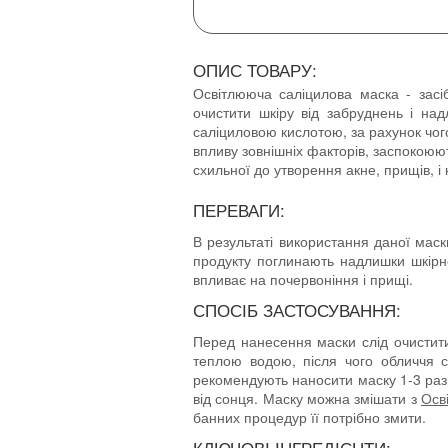
ОПИС ТОВАРУ:
Освітлююча саліцилова маска - засі
очистити шкіру від забруднень і над
саліциловою кислотою, за рахунок чого
впливу зовнішніх факторів, заспокоюю
схильної до утворення акне, прищів, і
ПЕРЕВАГИ:
В результаті використання даної маск
продукту поглинають надлишки шкірно
впливає на почервоніння і прищі.
СПОСІБ ЗАСТОСУВАННЯ:
Перед нанесення маски слід очистити
теплою водою, після чого обличчя 
рекомендують наносити маску 1-3 раз
від сонця. Маску можна змішати з
Осв
банних процедур її потрібно змити.