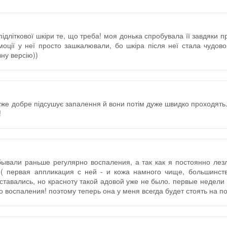
дліткової шкіри те, що треба! моя донька спробувала її завдяки п
оції у неї просто зашкалювали, бо шкіра після неї стала чудов
ну версію))
уже добре підсушує запалення й вони потім дуже швидко проходять.
!
 бывали раньше регулярно воспаления, а так как я постоянно лез
( первая аппликация с ней - и кожа намного чище, большинс
ставались, но красноту такой адовой уже не было. первые недели
о воспаления! поэтому теперь она у меня всегда будет стоять на п