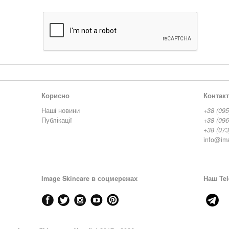
Корисно
Контак
Наші новини
+38 (095
Публікації
+38 (096
+38 (073
info@im
Image Skincare в соцмережах
Наш Tel