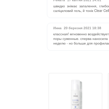
Рената
17 квітня 2021 14:01
швидко знімає запалення, глибо
саліциловий гель, й тонік Clear Cell
Инна
20 березня 2021 18:38
классная! мгновенно воздействуе
поры суженные. сперва наносила 
неделю - но больше для профилак