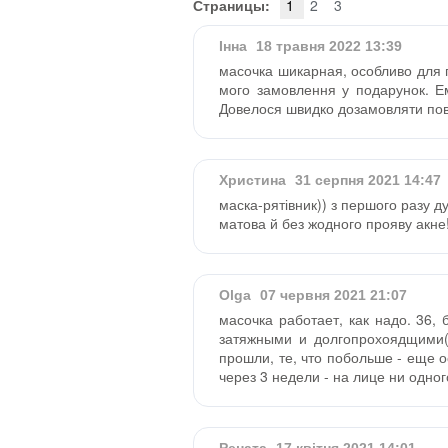
Страницы:
1
2
3
Інна
18 травня 2022 13:39
масочка шикарная, особливо для пі
мого замовлення у подарунок. Ем
Довелося швидко дозамовляти пов
Христина
31 серпня 2021 14:47
маска-рятівник)) з першого разу д
матова й без жодного прояву акне
Olga
07 червня 2021 21:07
масочка работает, как надо. 36,
затяжными и долгопрохоядщими(
прошли, те, что побольше - еще о
через 3 недели - на лице ни одног