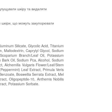
длущувати шкіру та видаляти
ни шкіри, що можуть закупорювати
uminum Silicate, Glycolic Acid, Titanium
m, Maltodextrin, Caprylyl Glycol, Sodium
 Scoparium Branch/Leaf Oil, Potassium
) Bark Oil, Sodium Pca, Alcohol, Sodium
ct, Alchemilla Vulgaris Flower/Leaf/Stem
 (Peppermint) Leaf Extract, Primula Veris
Benzoate, Boswellia Serrata Extract, Mel
ract, Oligopeptide-10, Anthemis Nobilis
ract, Potassium Sorbate.