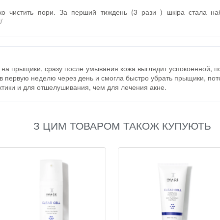
ко чистить пори. За перший тиждень (3 рази ) шкіра стала на
/
т на прыщики, сразу после умывания кожа выглядит успокоенной, п
в первую неделю через день и смогла быстро убрать прыщики, пото
тики и для отшелушивания, чем для лечения акне.
З ЦИМ ТОВАРОМ ТАКОЖ КУПУЮТЬ