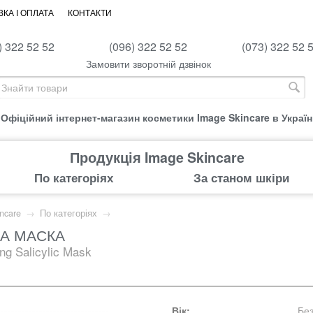
КА І ОПЛАТА
КОНТАКТИ
) 322 52 52
(096) 322 52 52
(073) 322 52 
Замовити зворотній дзвінок
Офіційний інтернет-магазин косметики Image Skincare в Україн
Продукція Image Skincare
По категоріях
За станом шкіри
ncare
→
По категоріях
→
А МАСКА
ing Salicylic Mask
Вік:
Бе