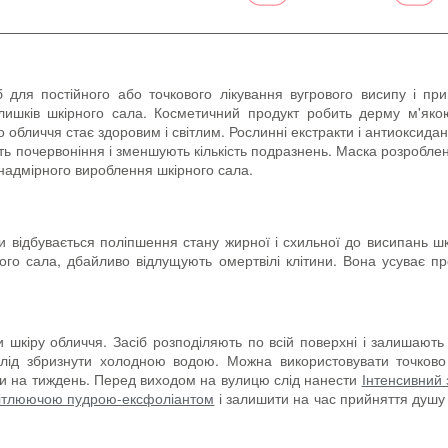
б для постійного або точкового лікування вугрового висипу і пр
лишків шкірного сала. Косметичний продукт робить дерму м'якою
 обличчя стає здоровим і світлим. Рослинні екстракти і антиоксидан
ть почервоніння і зменшують кількість подразнень. Маска розробле
 надмірного вироблення шкірного сала.
и відбувається поліпшення стану жирної і схильної до висипань ш
го сала, дбайливо відлущують омертвілі клітини. Вона усуває пр
 шкіру обличчя. Засіб розподіляють по всій поверхні і залишают
слід збризнути холодною водою. Можна використовувати точково
и на тиждень. Перед виходом на вулицю слід нанести
Інтенсивний
ітлюючою пудрою-ексфоліантом
і залишити на час прийняття душу 