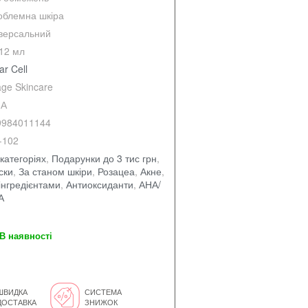
облемна шкіра
іверсальний
12 мл
ar Cell
ge Skincare
А
9984011144
-102
категоріях
,
Подарунки до 3 тис грн
,
ски
,
За станом шкіри
,
Розацеа
,
Акне
,
інгредієнтами
,
Антиоксиданти
,
АНА/
А
В наявності
ШВИДКА
СИСТЕМА
ДОСТАВКА
ЗНИЖОК