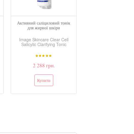
Активний саліциловий тонік
Саліцилові диски 
для жирної шкіри
антибактеріальною д
Image Skincare Clear Cell
Image Skincare Clear 
Salicylic Clarifying Tonic
Salicylic Clarifying P
2 288 грн.
2 392 грн.