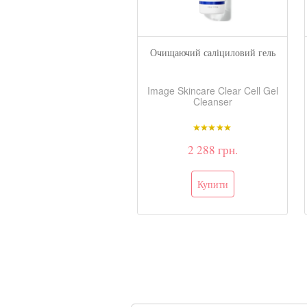
чищаючий гель з АНА
Очищаючий саліциловий гель
e Skincare Ageless Total
Image Skincare Clear Cell Gel
Facial Cleanser
Cleanser
2 392 грн.
2 288 грн.