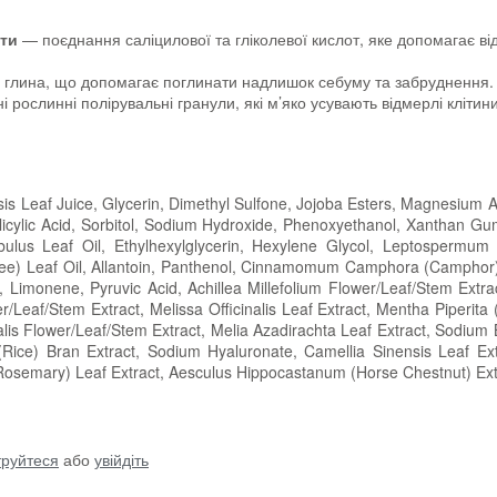
оти
— поєднання саліцилової та гліколевої кислот, яке допомагає ві
глина, що допомагає поглинати надлишок себуму та забруднення.
 рослинні полірувальні гранули, які м’яко усувають відмерлі кліти
s Leaf Juice, Glycerin, Dimethyl Sulfone, Jojoba Esters, Magnesium Al
licylic Acid, Sorbitol, Sodium Hydroxide, Phenoxyethanol, Xanthan Gu
obulus Leaf Oil, Ethylhexylglycerin, Hexylene Glycol, Leptospermum
a Tree) Leaf Oil, Allantoin, Panthenol, Cinnamomum Camphora (Camphor
ct, Limonene, Pyruvic Acid, Achillea Millefolium Flower/Leaf/Stem Extra
r/Leaf/Stem Extract, Melissa Officinalis Leaf Extract, Mentha Piperita
nalis Flower/Leaf/Stem Extract, Melia Azadirachta Leaf Extract, Sodium 
(Rice) Bran Extract, Sodium Hyaluronate, Camellia Sinensis Leaf Ext
 (Rosemary) Leaf Extract, Aesculus Hippocastanum (Horse Chestnut) Ext
труйтеся
або
увійдіть