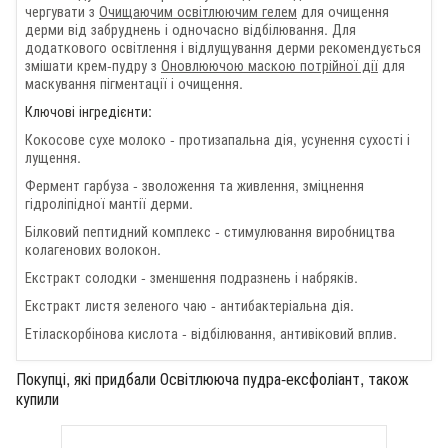
чергувати з
Очищаючим освітлюючим гелем
для очищення
дерми від забруднень і одночасно відбілювання. Для
додаткового освітлення і відлущування дерми рекомендується
змішати крем-пудру з
Оновлюючою маскою потрійної дії
для
маскування пігментації і очищення.
Ключові інгредієнти:
Кокосове сухе молоко - протизапальна дія, усунення сухості і
лущення.
Фермент гарбуза - зволоження та живлення, зміцнення
гідроліпідної мантії дерми.
Білковий пептидний комплекс - стимулювання виробництва
колагенових волокон.
Екстракт солодки - зменшення подразнень і набряків.
Екстракт листя зеленого чаю - антибактеріальна дія.
Етіласкорбінова кислота - відбілювання, антивіковий вплив.
Покупці, які придбали Освітлююча пудра-ексфоліант, також
купили