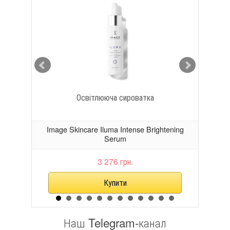
Освітлююча сироватка
tic
Image Skincare Iluma Intense Brightening
Im
Serum
3 276 грн.
Наш Telegram-канал