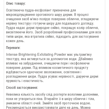
Опис товару:
Освітлююча пудра-ексфоліант призначена для
мікровідлущування ороговілого шару дерми. В процесі
очищення засіб м'яко полірує поверхню обличчя, згладжуючи
нерівну текстуру і готуючи шкіру для подальшого догляду.
Пудра надає дермі природне сяйво, покращує колір обличчя,
висвітлюючи його. Засіб розроблений професіоналами для всіх
типів шкіри, яка втратила сяйво, підходить для застосування
кожен день.
Переваги:
Intense Brightening Exfoliating Powder має ультрам'яку
текстуру, яка активується за допомогою води. Дбайливо
впливає на забруднення, очищаючи пори і ексфолюючи
поверхню дерми. Під впливом косметичного продукту
відбувається одночасне зволоження, освітлення і
розгладження шкіри. Пудра усуває нерівності, даруючи дермі
пружність і еластичність.
Спосіб застосування:
Невелика кількість засобу слід розтерти вологими долонями,
поки не утвориться піна. Втирайте її в шкіру обличчя і тіла,
уникаючи області очей. Змийте засіб проточною водою.
Рекомендується використовувати двічі на день. Можна