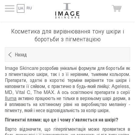
RU
UA
Косметика для вирівнювання тону шкіри і
боротьби з пігментацією
Назад
Image Skincare розробив унікальні формули для боротьби як
з пігментацією шкіри, так і з її нерівним, тьмяним кольором.
Препарати, здатні в короткі терміни вирівняти тон шкіри і
наповнити її сяйвом, є практично в будь-який лінійці: Ageless,
MD, Vital C, The MAX. А ось освітлюючі препарати з серії
Iluma
активно працюють не тільки в верхньому шарі дерми, а
й впливають на клітинному рівні на виробництво меланіну -
пігменту, який і несе відповідальність за колір шкіри.
Пігментні плями: що це і чому з'являється на шкірі?
Варто відзначити, що гіперпігментація може проявитися в
будь-якому віці і її інтенсивність не залежить ні від типу шкіри,