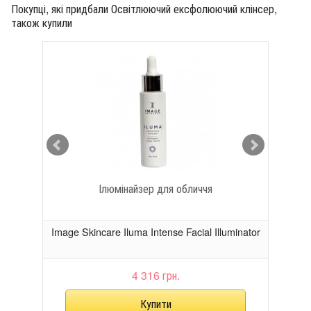
Покупці, які придбали Освітлюючий ексфолюючий клінсер,
також купили
дією
Ілюмінайзер для обличчя
ying
Image Skincare Iluma Intense Facial Illuminator
Im
4 316 грн.