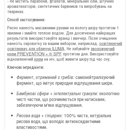
- Не містить парабенів, фталатів, мінеральних олій, штучних
ароматизаторів, синтетичних барвників та випробувань на
тваринах.
Спосіб застосування:
Рясно нанесіть масажними рухами на вологу шкіру протягом 1
хвилини і змийте теплою водою. Для досягнення найкращих
результатів використовуйте вранці і ввечері. Після очищення
нанесіть сироватку за вашим вибором, наприклад,
освітлюючий
освітлювач для обличчя ILUMA
. Не забувайте
зволожуючий
крем PREVENTION + ® SPF
протягом дня. Використовуйте
відновлюючий
крем
на ніч, щоб живити шкіру під час сну.
Ключові інгредієнти:
Фермент, отриманий з грибів:
самонейтралізуючий
фермент, що імітує природне відлущування шкіри.
Бамбукові сфери + інтелектуальні гранули:
екологічно
чисті частки, що розчиняються при натисканні,
забезпечуючи м'яке відлущування.
Рисова вода + гліцерин:
100% чиста, натуральна
рисова вода, що володіє антиоксидантними
властивостями.