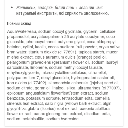
Женьшень, солодка, білий піон + зелений чай:
натуральні екстракти, які сприяють зволоженню.
Повний склад:
Aqua/water/eau, sodium cocoyl glycinate, glycerin, cellulose,
propanediol, acrylates/palmeth-25 acrylate copolymer, coco-
glucoside, phenoxyethanol, butylene glycol, cocamidopropyl
betaine, xylitol, kaolin, cocos nucifera fruit powder, oryza sativa
bran water, titanium dioxide (ci 77891), tapioca starch, mucor
miehei extract, citrus aurantium dulcis (orange) peel oil,
pelargonium graveolens (geranium) flower oil, sodium lauroyl
sarcosinate, limonene, sodium methyl cocoyl taurate,
ethylhexylglycerin, microcrystalline cellulose, citronellol,
polyquaternium-7, decyl glucoside, hydrogenated castor oil,
iron oxides (ci 77492), simmondsia chinensis (jojoba) seed oil,
sodium citrate, geraniol, linalool, silica, ultramarines (ci 77007),
epilobium angustifolium flower/leaf/stem extract, sodium
benzoate, potassium sorbate, tetrasodium edta, camellia
sinensis leaf extract, salix nigra (willow) bark extract, algin,
glycyrrhiza glabra (licorice) root extract, paeonia albiflora
flower extract, panax ginseng root extract, disodium edta,
sodium metabisulfite, sodium hydroxide.