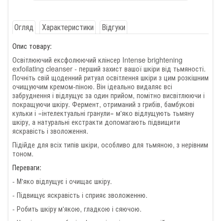
Огляд
Характеристики
Відгуки
Опис товару:
Освітлюючий ексфолюючий клінсер Intense brightening
exfoilating cleanser - перший захист вашої шкіри від тьмяності.
Почніть свій щоденний ритуал освітлення шкіри з цим розкішним
очищуючим кремом-піною. Він ідеально видаляє всі
забруднення і відлущує за один прийом, помітно висвітлюючи і
покращуючи шкіру. Фермент, отриманий з грибів, бамбукові
кульки і «інтелектуальні гранули» м'яко відлущують тьмяну
шкіру, а натуральні екстракти допомагають підвищити
яскравість і зволоження.
Підійде для всіх типів шкіри, особливо для тьмяною, з нерівним
тоном.
Переваги:
- М'яко відлущує і очищає шкіру.
- Підвищує яскравість і сприяє зволоженню.
- Робить шкіру м'якою, гладкою і сяючою.