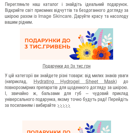
Перегляньте наш каталог і знайдіть ідеальний подарунок.
Відкрийте світ приємних відчуттів та бездоганного догляду за
шкірою разом із Image Skincare. Даруйте красу та насолоду
вашим рідним.
Подарунки до 3х тис.грн
У цій категорії ви знайдете різні товари: від милих знаків уваги
(наприклад,
Hydrating Hydrogel Sheet Mask
) до
повнорозмірних препаратів для щоденного догляду за шкірою.
І, звичайно ж, бальзами для губ – чудовий приклад
універсального подарунка, якому точно будуть раді! Перейдіть
за посиланням і вибирайте
>>>>>