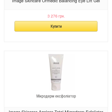
Image Skincare Ormedic Balancing Eye Lift Gel
3 276 грн.
Мікродерм ексфоліатор
Image Skincare Ageless Total Microderm Exfoliator