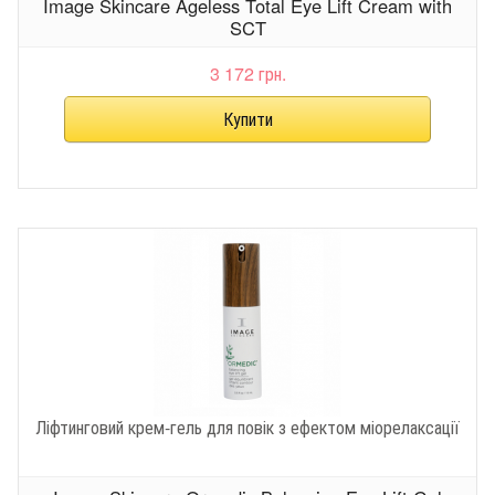
Image Skincare Ageless Total Eye Lift Cream with
SCT
3 172 грн.
Ліфтинговий крем-гель для повік з ефектом міорелаксації