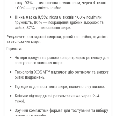
тону, 93% — зменшення темних плям; через 4 тижні
100% — пружність і сяйво.
Нічна маска 0,5%:
після 8 тижнів 100% помітили
пружність, 90% — покращення дрібних зморшок та
сяйва, 87% — наповнення шкіри.
розгладжені зморшки, рівний тон, сяйво, пружність
Результат:
та зволоження шкіри.
Переваги:
Чотири продукти з різною концентрацією ретинолу для
поступового звикання шкіри.
Технологія XOSM™ підсилює дію ретинолу та знижує
ризик подразнень.
Підходить для всіх типів шкіри, включно з чутливою.
Клінічно підтверджені результати вже через 2–4
тижні.
Зручний компактний формат для тестування та вибору
ідеального засобу.