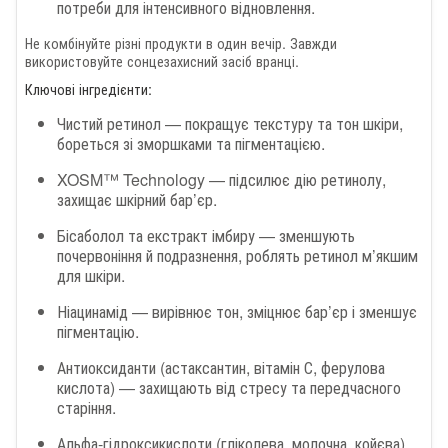
потреби для інтенсивного відновлення.
Не комбінуйте різні продукти в один вечір. Завжди
використовуйте сонцезахисний засіб вранці.
Ключові інгредієнти:
Чистий ретинол — покращує текстуру та тон шкіри,
бореться зі зморшками та пігментацією.
XOSM™ Technology — підсилює дію ретинолу,
захищає шкірний бар’єр.
Бісаболол та екстракт імбиру — зменшують
почервоніння й подразнення, роблять ретинол м’якшим
для шкіри.
Ніацинамід — вирівнює тон, зміцнює бар’єр і зменшує
пігментацію.
Антиоксиданти (астаксантин, вітамін С, ферулова
кислота) — захищають від стресу та передчасного
старіння.
Альфа-гідроксикислоти (гліколева, молочна, койєва)