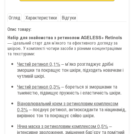
Огляд
Характеристики
Відгуки
Опис товару:
Набір для знайомства з ретинолом AGELESS+ Retinols
— ідеальний старт для м’якого та ефективного догляду за
шкірою. У комплекті чотири засоби з різними концентраціями
та текстурами:
Чистий ретинол 0,1%
– м’яко розгладжує дрібні
зморшки та покращує тон шкіри, підходить новачкам і
чутливій шкірі.
Чистий ретинол 0,3%
– бореться зі зморшками та
тьмяністю, підвищує пружність і еластичність шкіри.
Відновлювальний крем з ретиноловим комплексом
0,3%
– поєднує ретинол, антиоксиданти та ніацинамід,
вирівнює тон та покращує сяйво шкіри.
Нічна маска з ретиноловим комплексом 0,5%
–
інтенсивне зволоження, зміцнення бар’єру та помітний