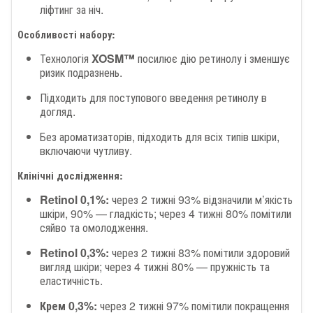
ліфтинг за ніч.
Особливості набору:
Технологія
XOSM™
посилює дію ретинолу і зменшує
ризик подразнень.
Підходить для поступового введення ретинолу в
догляд.
Без ароматизаторів, підходить для всіх типів шкіри,
включаючи чутливу.
Клінічні дослідження:
Retinol 0,1%:
через 2 тижні 93% відзначили м’якість
шкіри, 90% — гладкість; через 4 тижні 80% помітили
сяйво та омолодження.
Retinol 0,3%:
через 2 тижні 83% помітили здоровий
вигляд шкіри; через 4 тижні 80% — пружність та
еластичність.
Крем 0,3%:
через 2 тижні 97% помітили покращення