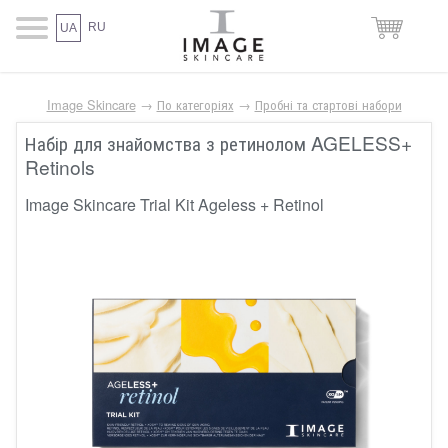
RU
UA
Image Skincare
→
По категоріях
→
Пробні та стартові набори
Набір для знайомства з ретинолом AGELESS+
Retinols
Image Skincare Trial Kit Ageless + Retinol