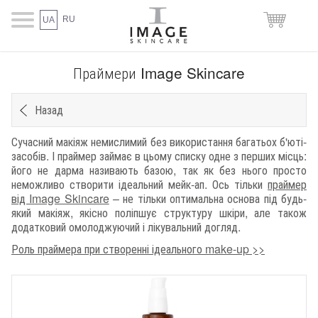
RU
UA
Праймери Image Skincare
Назад
Сучасний макіяж немислимий без використання багатьох б'юті-
засобів. І праймер займає в цьому списку одне з перших місць:
його не дарма називають базою, так як без нього просто
неможливо створити ідеальний мейк-ап. Ось тільки
праймер
від Image Skincare
– не тільки оптимальна основа під будь-
який макіяж, якісно поліпшує структуру шкіри, але також
додатковий омолоджуючий і лікувальний догляд.
Роль праймера при створенні ідеального make-up >>