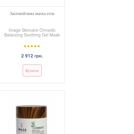
Заспокійлива маска-гель
Image Skincare Ormedic
Balancing Soothing Gel Mask
2 912 грн.