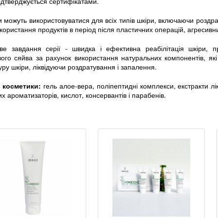
ідтверджується сертифікатами.
 можуть використовуватися для всіх типів шкіри, включаючи роздрат
користання продуктів в період після пластичних операцій, агресивних 
ве завдання серії - швидка і ефективна реабілітація шкіри, п
вого сяйва за рахунок використання натуральних компонентів, як
уру шкіри, ліквідуючи роздратування і запалення.
 косметики:
гель алое-вера, поліпептидні комплекси, екстракти л
х ароматизаторів, кислот, консервантів і парабенів.