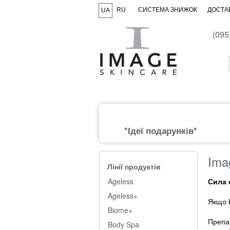
RU
СИСТЕМА ЗНИЖОК
ДОСТАВ
UA
(095
*Ідеї подарунків*
Ima
Лінії продуктів
Ageless
Сила 
Ageless+
Якщо В
Biome+
Препар
Body Spa