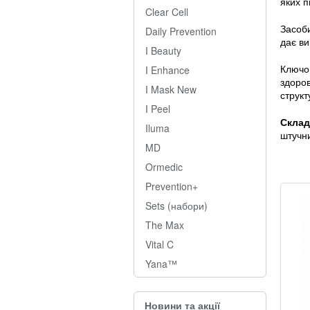
яких п
Clear Cell
Засоби
Daily Prevention
дає ви
I Beauty
Ключо
I Enhance
здоро
I Mask New
структ
I Peel
Склад
Iluma
штучни
MD
Ormedic
Prevention+
Sets (набори)
The Max
Vital C
Yana™
Новини та акції