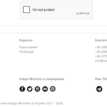
Корисно
Контак
Наші новини
+38 (095
Публікації
+38 (096
+38 (073
info@im
Image Skincare в соцмережах
Наш Tel
тики Image Skincare в Україні
2017 - 2026