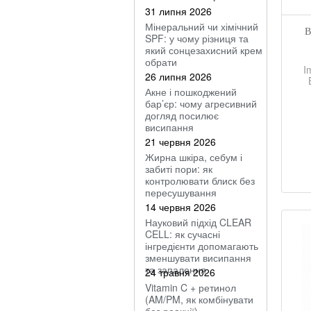
31 липня 2026
Мінеральний чи хімічний
В
SPF: у чому різниця та
який сонцезахисний крем
обрати
I
26 липня 2026
Акне і пошкоджений
бар’єр: чому агресивний
догляд посилює
висипання
21 червня 2026
Жирна шкіра, себум і
забиті пори: як
контролювати блиск без
пересушування
14 червня 2026
Науковий підхід CLEAR
CELL: як сучасні
інгредієнти допомагають
зменшувати висипання
та запалення
24 травня 2026
Vitamin C + ретинол
(AM/PM, як комбінувати