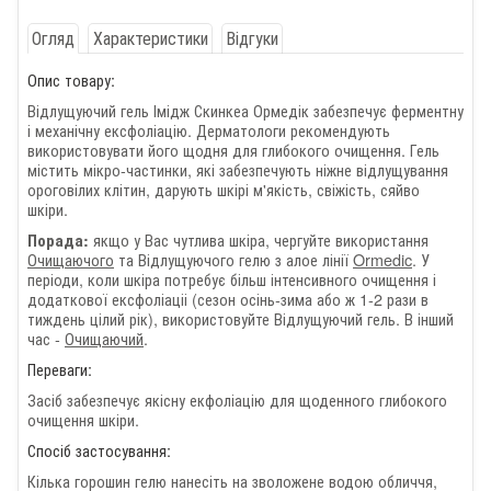
Огляд
Характеристики
Відгуки
Опис товару:
Відлущуючий гель Імідж Скинкеа Ормедік забезпечує ферментну
і механічну ексфоліацію. Дерматологи рекомендують
використовувати його щодня для глибокого очищення. Гель
містить мікро-частинки, які забезпечують ніжне відлущування
ороговілих клітин, дарують шкірі м'якість, свіжість, сяйво
шкіри.
якщо у Вас чутлива шкіра, чергуйте використання
Порада:
Очищаючого
та Відлущуючого гелю з алое лінії
Ormedic
. У
періоди, коли шкіра потребує більш інтенсивного очищення і
додаткової ексфоліаціі (сезон осінь-зима або ж 1-2 рази в
тиждень цілий рік), використовуйте Відлущуючий гель. В інший
час -
Очищаючий
.
Переваги:
Засіб забезпечує якісну екфоліацію для щоденного глибокого
очищення шкіри.
Спосіб застосування:
Кілька горошин гелю нанесіть на зволожене водою обличчя,