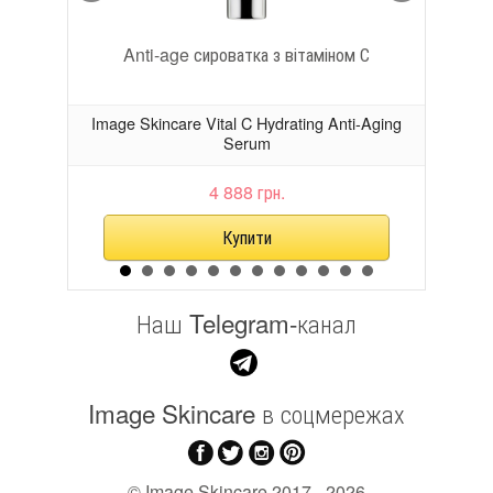
Anti-age сироватка з вітаміном С
Ві
rum
Image Skincare Vital C Hydrating Anti-Aging
Im
Serum
4 888 грн.
Наш Telegram-канал
Image Skincare в соцмережах
©
Image Skincare
2017 - 2026