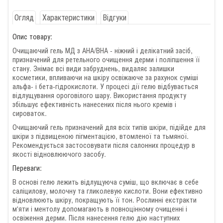
Огляд
Характеристики
Відгуки
Опис товару:
Очищаючий гель МД з АНА/ВНА - ніжний і делікатний засіб,
призначений для ретельного очищення дерми і поліпшення її
стану. Знімає всі види забруднень, видаляє залишки
косметики, впливаючи на шкіру освіжаюче за рахунок суміші
альфа- і бета-гідрокислоти. У процесі дії гелю відбувається
відлущування ороговілого шару. Використання продукту
збільшує ефективність нанесених після нього кремів і
сироваток.
Очищаючий гель призначений для всіх типів шкіри, підійде для
шкіри з підвищеною пігментацією, втомленої та тьмяної.
Рекомендується застосовувати після салонних процедур в
якості відновлюючого засобу.
Переваги:
В основі гелю лежить відлущуюча суміш, що включає в себе
саліцилову, молочну та гликолевую кислоти. Вони ефективно
відновлюють шкіру, покращують її тон. Рослинні екстракти
м'яти і ментолу допомагають в повноцінному очищенні і
освіження дерми. Після нанесення гелю дію наступних