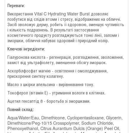
Переваги:
Використання Vital C Hydrating Water Burst дозволяє
позбутися від слідів втоми і стресу, відображених на обличчі.
Засіб зволожує дерму, робить її здоровою, зменшує чутливість
і кількість подразнень. В результаті застосування
косметичного продукту розгладжуються тонкі лінії, заломи і
зморшки, обличчя набуває здоровий і природний колір.
Ключові інгредієнти:
Гіалуронова кислота - регенерація, розгладження, зволоження,
захист від ультрафіолету, зменшення обсягу зморшок.
Аскорбілфосфат магнію - освітлення і омолоджування,
прискорення синтезу колагену.
Масло з шкірки апельсина - вирівнювання тону.
Токоферол (вітамін Е) - утримання вологи в клітинах.
Ацетил гексаптід 8 - боротьба зі зморшками.
Повний склад:
Aqua/Water/Eau, Dimethicone, Cyclopentasiloxane, Glycerin,
Dimethicone/Peg-10/15 Crosspolymer, Sodium Chloride,
Phenoxyethanol, Citrus Aurantium Dulcis (Orange) Peel Oil,