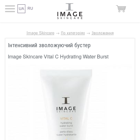
RU
UA
Image Skincare
→
По категоріях
→
Зволоження
Інтенсивний зволожуючий бустер
Image Skincare Vital C Hydrating Water Burst