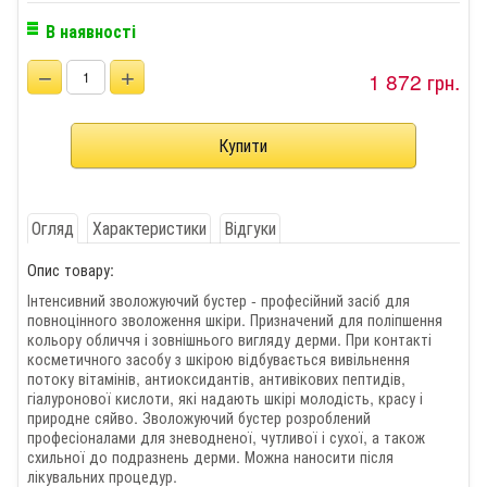
В наявності
−
+
1 872 грн.
Огляд
Характеристики
Відгуки
Опис товару:
Інтенсивний зволожуючий бустер - професійний засіб для
повноцінного зволоження шкіри. Призначений для поліпшення
кольору обличчя і зовнішнього вигляду дерми. При контакті
косметичного засобу з шкірою відбувається вивільнення
потоку вітамінів, антиоксидантів, антивікових пептидів,
гіалуронової кислоти, які надають шкірі молодість, красу і
природне сяйво. Зволожуючий бустер розроблений
професіоналами для зневодненої, чутливої і сухої, а також
схильної до подразнень дерми. Можна наносити після
лікувальних процедур.