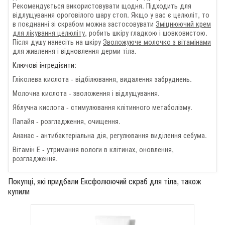
Рекомендується використовувати щодня. Підходить для
відлущування ороговілого шару стоп. Якщо у вас є целюліт, то
в поєднанні зі скрабом можна застосовувати
Зміцнюючий крем
для лікування целюліту
, робить шкіру гладкою і шовковистою.
Після душу нанесіть на шкіру
Зволожуюче молочко з вітамінами
для живлення і відновлення дерми тіла.
Ключові інгредієнти:
Гліколева кислота - відбілювання, видалення забруднень.
Молочна кислота - зволоження і відлущування.
Яблучна кислота - стимулювання клітинного метаболізму.
Папайя - розгладження, очищення.
Ананас - антибактеріальна дія, регулювання виділення себума.
Вітамін Е - утримання вологи в клітинах, оновлення,
розгладження.
Покупці, які придбали Ексфолюючий скраб для тіла, також
купили