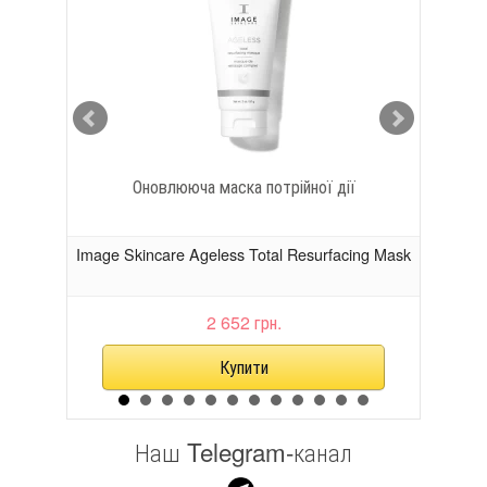
ими
Оновлююча маска потрійної дії
Serum
Image Skincare Ageless Total Resurfacing Mask
Imag
2 652 грн.
Наш Telegram-канал