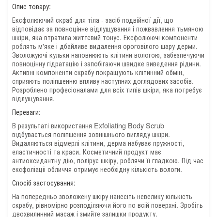
Опис товару:
Ексфолюючий скраб для тіла - засіб подвійної дії, що
відповідає за повноцінне відлущування і пожвавлення тьмяною
шкіри, яка втратила життєвий тонус. Ексфолюючі компоненти
роблять м'яке і дбайливе видалення ороговілого шару дерми.
Зволожуючі кульки наповнюють клітини вологою, забезпечуючи
повноцінну гідратацію і запобігаючи швидке виведення рідини.
Активні компоненти скрабу покращують клітинний обмін,
сприяють поліпшенню впливу наступних доглядових засобів.
Розроблено професіоналами для всіх типів шкіри, яка потребує
відлущування.
Переваги:
В результаті використання Exfoliating Body Scrub
відбувається поліпшення зовнішнього вигляду шкіри.
Видаляються відмерлі клітини, дерма набуває пружності,
еластичності та краси. Косметичний продукт має
антиоксидантну дію, полірує шкіру, роблячи її гладкою. Під час
ексфоліаціі обличчя отримує необхідну кількість вологи.
Спосіб застосування:
На попередньо зволожену шкіру нанесіть невелику кількість
скрабу, рівномірно розподіляючи його по всій поверхні. Зробіть
двохвилинний масаж і змийте залишки продукту.