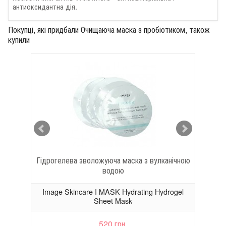
антиоксидантна дія.
Покупці, які придбали Очищаюча маска з пробіотиком, також
купили
Гідрогелева зволожуюча маска з вулканічною
водою
urst
Image Skincare I MASK Hydrating Hydrogel
Imag
Sheet Mask
520 грн.