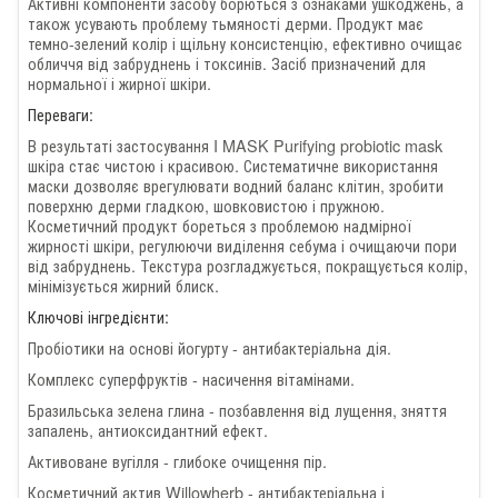
Активні компоненти засобу борються з ознаками ушкоджень, а
також усувають проблему тьмяності дерми. Продукт має
темно-зелений колір і щільну консистенцію, ефективно очищає
обличчя від забруднень і токсинів. Засіб призначений для
нормальної і жирної шкіри.
Переваги:
В результаті застосування I MASK Purifying probiotic mask
шкіра стає чистою і красивою. Систематичне використання
маски дозволяє врегулювати водний баланс клітин, зробити
поверхню дерми гладкою, шовковистою і пружною.
Косметичний продукт бореться з проблемою надмірної
жирності шкіри, регулюючи виділення себума і очищаючи пори
від забруднень. Текстура розгладжується, покращується колір,
мінімізується жирний блиск.
Ключові інгредієнти:
Пробіотики на основі йогурту - антибактеріальна дія.
Комплекс суперфруктів - насичення вітамінами.
Бразильська зелена глина - позбавлення від лущення, зняття
запалень, антиоксидантний ефект.
Активоване вугілля - глибоке очищення пір.
Косметичний актив Willowherb - антибактеріальна і