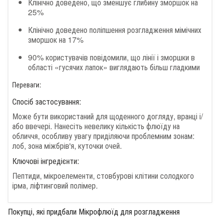
Клінічно доведено, що зменшує глибину зморшок на
25%
Клінічно доведено поліпшення розгладження мімічних
зморшок на 17%
90% користувачів повідомили, що лінії і зморшки в
області «гусячих лапок» виглядають більш гладкими
Переваги:
Спосіб застосування:
Може бути використаний для щоденного догляду, вранці і/
або ввечері. Нанесіть невелику кількість флюїду на
обличчя, особливу увагу приділяючи проблемним зонам:
лоб, зона міжбрів'я, куточки очей.
Ключові інгредієнти:
Пептиди, мікроелементи, стовбурові клітини солодкого
ірма, ліфтинговий полімер.
Покупці, які придбали Мікрофлюїд для розгладження