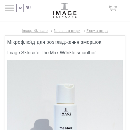
RU
UA
Image Skincare
→
За станом шкіри
→
В'януча шкіра
Мікрофлюїд для розгладження зморшок
Image Skincare The Max Wrinkle smoother