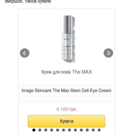
зморшок, також купили
Крем для повік The MAX
ronic
Image Skincare The Max Stem Cell Eye Cream
Im
4 160 грн.