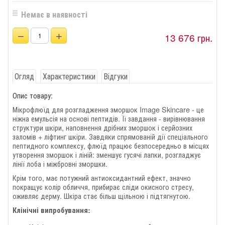
Немає в наявності
−
+
13 676 грн.
Огляд
Характеристики
Відгуки
Опис товару:
Мікрофлюїд для розгладження зморшок Image Skincare - це
ніжна емульсія на основі пептидів. Її завдання - вирівнювання
структури шкіри, наповнення дрібних зморшок і серйозних
заломів + ліфтинг шкіри. Завдяки спрямованій дії спеціального
пептидного комплексу, флюїд працює безпосередньо в місцях
утворення зморшок і ліній: зменшує гусячі лапки, розгладжує
лінії лоба і міжбровні зморшки.
Крім того, має потужний антиоксидантний ефект, значно
покращує колір обличчя, прибирає сліди окисного стресу,
оживляє дерму. Шкіра стає більш щільною і підтягнутою.
Клінічні випробування: