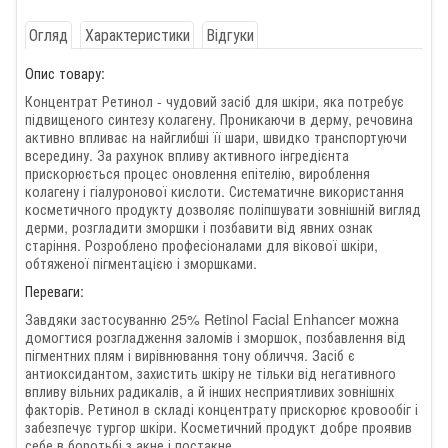
Огляд
Характеристики
Відгуки
Опис товару:
Концентрат Ретинол - чудовий засіб для шкіри, яка потребує
підвищеного синтезу колагену. Проникаючи в дерму, речовина
активно впливає на найглибші її шари, швидко транспортуючи
всередину. За рахунок впливу активного інгредієнта
прискорюється процес оновлення епітелію, вироблення
колагену і гіалуронової кислоти. Систематичне використання
косметичного продукту дозволяє поліпшувати зовнішній вигляд
дерми, розгладити зморшки і позбавити від явних ознак
старіння. Розроблено професіоналами для вікової шкіри,
обтяженої пігментацією і зморшками.
Переваги:
Завдяки застосуванню 25% Retinol Facial Enhancer можна
домогтися розгладження заломів і зморшок, позбавлення від
пігментних плям і вирівнювання тону обличчя. Засіб є
антиоксидантом, захистить шкіру не тільки від негативного
впливу вільних радикалів, а й інших несприятливих зовнішніх
факторів. Ретинол в складі концентрату прискорює кровообіг і
забезпечує тургор шкіри. Косметичний продукт добре проявив
себе в боротьбі з акне і постакне.