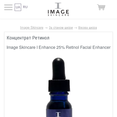
RU
UA
Image Skincare
→
За станом шкіри
→
Вікова шкіра
Концентрат Ретинол
Image Skincare I Enhance 25% Retinol Facial Enhancer