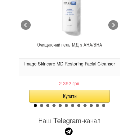
а з
Очищаючий гель МД з АНА/ВНА
Serum
Image Skincare MD Restoring Facial Cleanser
Image
2 392 грн.
Наш Telegram-канал