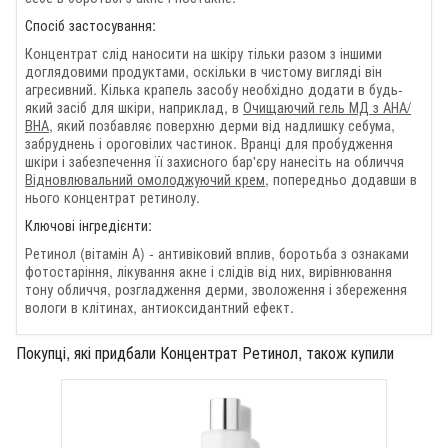
Спосіб застосування:
Концентрат слід наносити на шкіру тільки разом з іншими
доглядовими продуктами, оскільки в чистому вигляді він
агресивний. Кілька крапель засобу необхідно додати в будь-
який засіб для шкіри, наприклад, в
Очищаючий гель МД з АНА/
ВНА
, який позбавляє поверхню дерми від надлишку себума,
забруднень і ороговілих частинок. Вранці для пробудження
шкіри і забезпечення її захисного бар'єру нанесіть на обличчя
Відновлювальний омолоджуючий крем
, попередньо додавши в
нього концентрат ретинолу.
Ключові інгредієнти:
Ретинол (вітамін А) - антивіковий вплив, боротьба з ознаками
фотостаріння, лікування акне і слідів від них, вирівнювання
тону обличчя, розгладження дерми, зволоження і збереження
вологи в клітинах, антиоксидантний ефект.
Покупці, які придбали Концентрат Ретинол, також купили