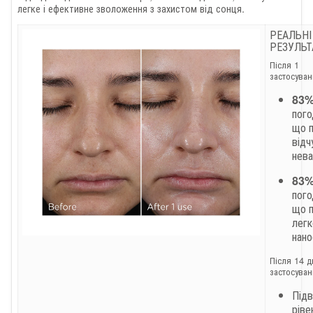
легке і ефективне зволоження з захистом від сонця.
РЕАЛЬНІ
РЕЗУЛЬТ
Після 1
застосуван
83
пого
що 
відч
нев
83
пого
що 
лег
нан
Після 14 д
застосуван
Під
ріве