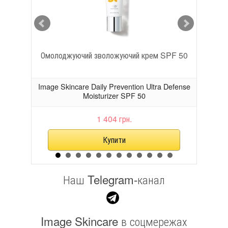
лом
Омолоджуючий зволожуючий крем SPF 50
Тону
ream
Image Skincare Daily Prevention Ultra Defense
Imag
Moisturizer SPF 50
1 404 грн.
Наш Telegram-канал
Image Skincare в соцмережах