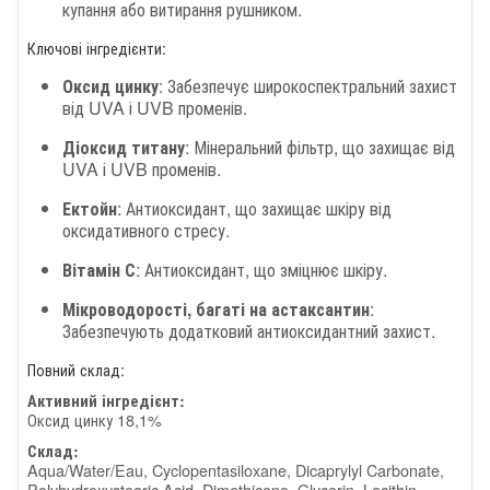
купання або витирання рушником.
Ключові інгредієнти:
Оксид цинку
: Забезпечує широкоспектральний захист
від UVA і UVB променів.
Діоксид титану
: Мінеральний фільтр, що захищає від
UVA і UVB променів.
Ектойн
: Антиоксидант, що захищає шкіру від
оксидативного стресу.
Вітамін С
: Антиоксидант, що зміцнює шкіру.
Мікроводорості, багаті на астаксантин
:
Забезпечують додатковий антиоксидантний захист.
Повний склад:
Активний інгредієнт:
Оксид цинку 18,1%
Склад:
Aqua/Water/Eau, Cyclopentasiloxane, Dicaprylyl Carbonate,
Polyhydroxystearic Acid, Dimethicone, Glycerin, Lecithin,