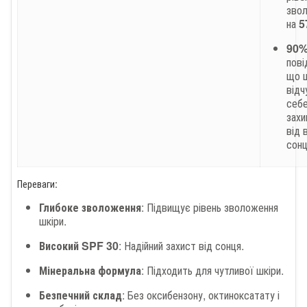
зво
на
5
90
пові
що 
відч
себ
зах
від 
сон
Переваги:
Глибоке зволоження
: Підвищує рівень зволоження
шкіри.
Високий SPF 30
: Надійний захист від сонця.
Мінеральна формула
: Підходить для чутливої шкіри.
Безпечний склад
: Без оксибензону, октиноксатату і