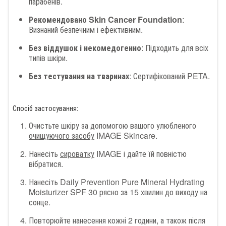
парабенів.
Рекомендовано Skin Cancer Foundation
:
Визнаний безпечним і ефективним.
Без віддушок і некомедогенно
: Підходить для всіх
типів шкіри.
Без тестування на тваринах
: Сертифікований PETA.
Спосіб застосування:
Очистьте шкіру за допомогою вашого улюбленого
очищуючого засобу
IMAGE Skincare.
Нанесіть
сироватку
IMAGE і дайте їй повністю
вібратися.
Нанесіть Daily Prevention Pure Mineral Hydrating
Moisturizer SPF 30 рясно за 15 хвилин до виходу на
сонце.
Повторюйте нанесення кожні 2 години, а також після