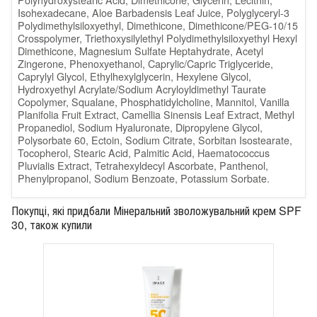
Isohexadecane, Aloe Barbadensis Leaf Juice, Polyglyceryl-3
Polydimethylsiloxyethyl, Dimethicone, Dimethicone/PEG-10/15
Crosspolymer, Triethoxysilylethyl Polydimethylsiloxyethyl Hexyl
Dimethicone, Magnesium Sulfate Heptahydrate, Acetyl
Zingerone, Phenoxyethanol, Caprylic/Capric Triglyceride,
Caprylyl Glycol, Ethylhexylglycerin, Hexylene Glycol,
Hydroxyethyl Acrylate/Sodium Acryloyldimethyl Taurate
Copolymer, Squalane, Phosphatidylcholine, Mannitol, Vanilla
Planifolia Fruit Extract, Camellia Sinensis Leaf Extract, Methyl
Propanediol, Sodium Hyaluronate, Dipropylene Glycol,
Polysorbate 60, Ectoin, Sodium Citrate, Sorbitan Isostearate,
Tocopherol, Stearic Acid, Palmitic Acid, Haematococcus
Pluvialis Extract, Tetrahexyldecyl Ascorbate, Panthenol,
Phenylpropanol, Sodium Benzoate, Potassium Sorbate.
Покупці, які придбали Мінеральний зволожувальний крем SPF
30, також купили