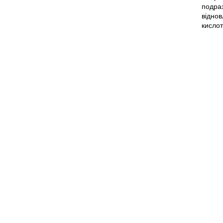
подра
відно
кислот