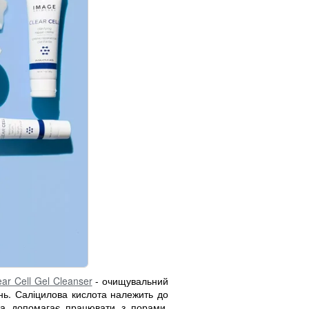
ar Cell Gel Cleanser
- очищувальний
ань. Саліцилова кислота належить до
на допомагає працювати з порами,