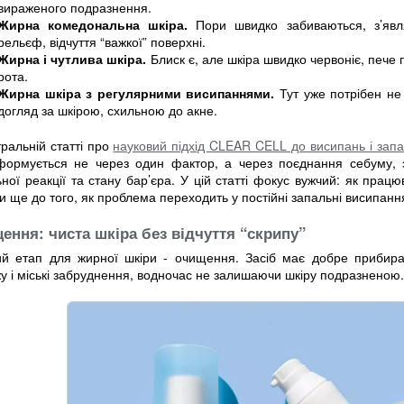
вираженого подразнення.
Жирна комедональна шкіра.
Пори швидко забиваються, з’явля
рельєф, відчуття “важкої” поверхні.
Жирна і чутлива шкіра.
Блиск є, але шкіра швидко червоніє, пече п
рота.
Жирна шкіра з регулярними висипаннями.
Тут уже потрібен не
догляд за шкірою, схильною до акне.
ральній статті про
науковий підхід CLEAR CELL до висипань і зап
формується не через один фактор, а через поєднання себуму, з
ної реакції та стану бар’єра. У цій статті фокус вужчий: як прац
 ще до того, як проблема переходить у постійні запальні висипанн
ення: чиста шкіра без відчуття “скрипу”
й етап для жирної шкіри - очищення. Засіб має добре прибира
у і міські забруднення, водночас не залишаючи шкіру подразненою.