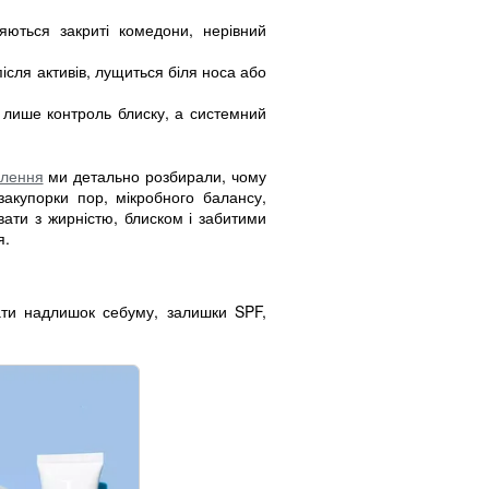
ються закриті комедони, нерівний
ісля активів, лущиться біля носа або
 лише контроль блиску, а системний
алення
ми детально розбирали, чому
акупорки пор, мікробного балансу,
ювати з жирністю, блиском і забитими
я.
ти надлишок себуму, залишки SPF,