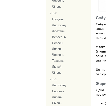
Червень
Січень
2023
Себу
Грудень
Себум 
Листопад
захист
Жовтень
коли 
Вересень
пилом
Серпень
У тако
Липень
блищи
Червень
вона 
звични
Травень
Лютий
Це не
Січень
бар’єр
2022
Жирн
Листопад
Одна 
Серпень
проток
Липень
Січень