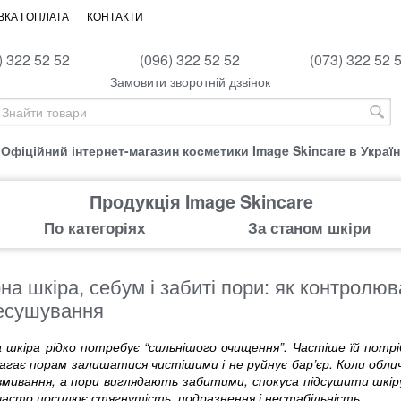
КА І ОПЛАТА
КОНТАКТИ
) 322 52 52
(096) 322 52 52
(073) 322 52 
Замовити зворотній дзвінок
Офіційний інтернет-магазин косметики Image Skincare в Україн
Продукція Image Skincare
По категоріях
За станом шкіри
а шкіра, себум і забиті пори: як контролюв
есушування
 шкіра рідко потребує “сильнішого очищення”. Частіше їй потрі
агає порам залишатися чистішими і не руйнує бар’єр. Коли обли
 вмивання, а пори виглядають забитими, спокуса підсушити шкір
часто посилює стягнутість, подразнення і нестабільність.