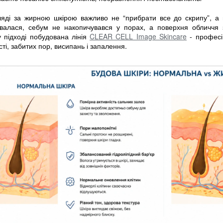
ляді за жирною шкірою важливо не “прибрати все до скрипу”, а 
валася, себум не накопичувався у порах, а поверхня обличч
у підході побудована лінія
CLEAR CELL Image Skincare
- професі
ті, забитих пор, висипань і запалення.