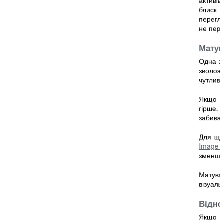
блиск 
перег
не пер
Мату
Одна з
зволо
чутли
Якщо 
гірше
забива
Для щ
Image 
зменш
Матув
візуал
Відн
Якщо 