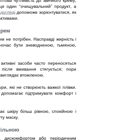
и ще один “очищувальний” продукт, а
 догляді
допоможе зорієнтуватися, як
активами.
крем
м не потрібен. Насправді жирність і
дночас бути зневодненою, тьмяною,
активні засоби часто переносяться
 після вмивання стягується; пори
а виглядає втомленою.
и, які не створюють важкої плівки.
допомагає підтримувати комфорт і
є шкіру більш рівною, спокійною і
ту маску.
більною
, дискомфортом або періодичним