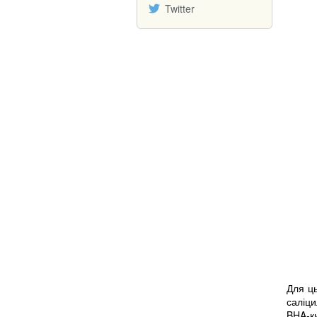
Twitter
Для ць
саліци
BHA-к