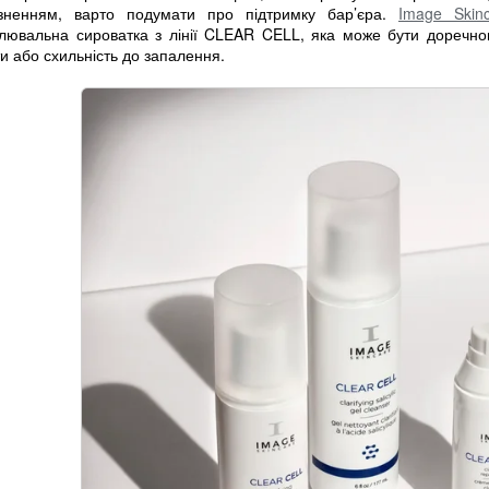
зненням, варто подумати про підтримку бар’єра.
Image Skin
влювальна сироватка з лінії CLEAR CELL, яка може бути доречно
и або схильність до запалення.