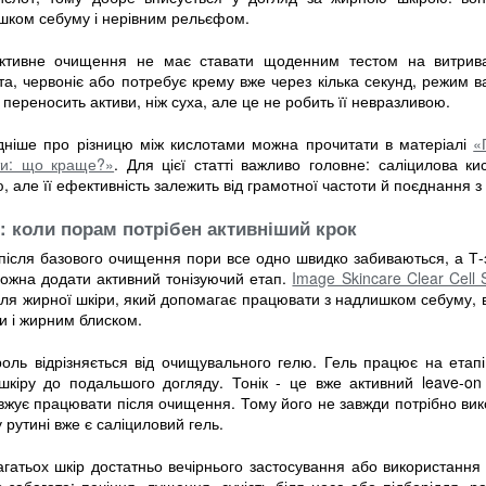
шком себуму і нерівним рельєфом.
ктивне очищення не має ставати щоденним тестом на витрива
та, червоніє або потребує крему вже через кілька секунд, режим 
переносить активи, ніж суха, але це не робить її невразливою.
дніше про різницю між кислотами можна прочитати в матеріалі
«
ти: що краще?»
. Для цієї статті важливо головне: саліцилова к
, але її ефективність залежить від грамотної частоти й поєднання 
к: коли порам потрібен активніший крок
після базового очищення пори все одно швидко забиваються, а Т-
можна додати активний тонізуючий етап.
Image Skincare Clear Cell Sa
для жирної шкіри, який допомагає працювати з надлишком себуму,
и і жирним блиском.
роль відрізняється від очищувального гелю. Гель працює на етап
 шкіру до подальшого догляду. Тонік - це вже активний leave-on
жує працювати після очищення. Тому його не завжди потрібно вико
 рутині вже є саліциловий гель.
гатьох шкір достатньо вечірнього застосування або використання 
в забагато: печіння, лущення, сухість біля носа або підборіддя, р