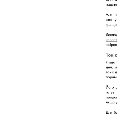
надли
Але а
стягну
краще 
Докла
кисло
шкірою
Тоні
Якщо 
дня, 
тонік 
порам
Його 
готує
продов
якщо у
Для ба
активі