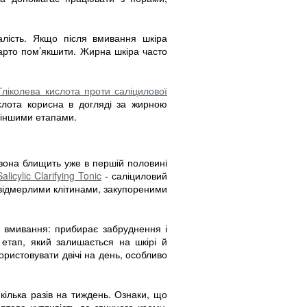
лість. Якщо після вмивання шкіра
варто пом’якшити. Жирна шкіра часто
Гліколева кислота проти саліцилової
ислота корисна в догляді за жирною
з іншими етапами.
зона блищить уже в першій половині
licylic Clarifying Tonic
- саліциловий
 відмерлими клітинами, закупореними
і вмивання: прибирає забруднення і
 етап, який залишається на шкірі й
ристовувати двічі на день, особливо
кілька разів на тиждень. Ознаки, що
аптова чутливість до звичного крему,