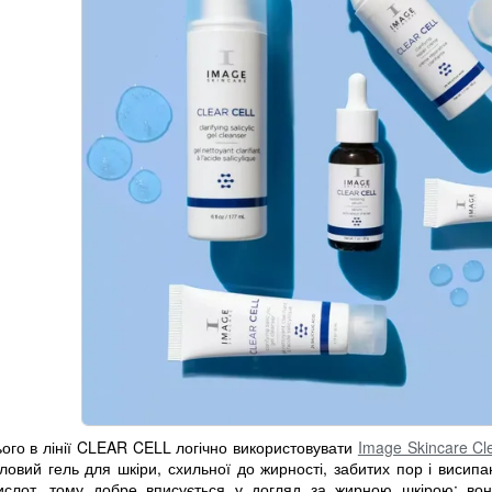
ого в лінії CLEAR CELL логічно використовувати
Image Skincare Cle
ловий гель для шкіри, схильної до жирності, забитих пор і висип
ислот, тому добре вписується у догляд за жирною шкірою: во