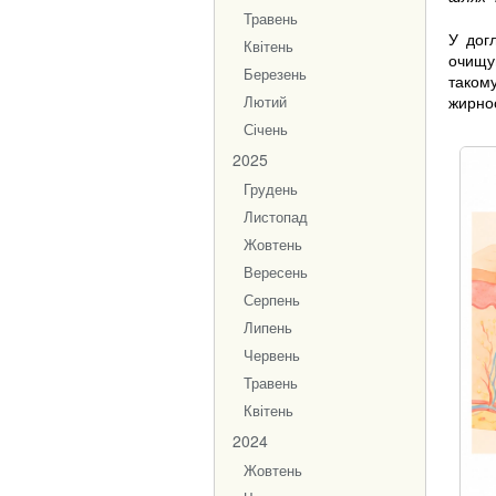
Травень
У дог
Квітень
очищу
Березень
таком
жирнос
Лютий
Січень
2025
Грудень
Листопад
Жовтень
Вересень
Серпень
Липень
Червень
Травень
Квітень
2024
Жовтень