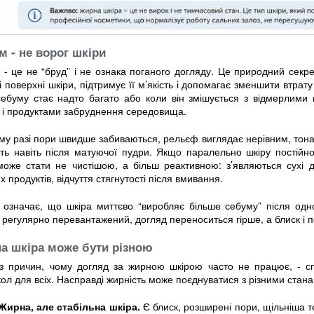
м - не ворог шкіри
- це не “бруд” і не ознака поганого догляду. Це природний секре
і поверхні шкіри, підтримує її м’якість і допомагає зменшити втрат
себуму стає надто багато або коли він змішується з відмерлими 
 і продуктами забруднення середовища.
му разі пори швидше забиваються, рельєф виглядає нерівним, тонал
ть навіть після матуючої пудри. Якщо паралельно шкіру постійн
може стати не чистішою, а більш реактивною: з’являються сухі ді
х продуктів, відчуття стягнутості після вмивання.
 означає, що шкіра миттєво “виробляє більше себуму” після од
 регулярно перевантажений, догляд переноситься гірше, а блиск і 
а шкіра може бути різною
з причин, чому догляд за жирною шкірою часто не працює, - сп
ол для всіх. Насправді жирність може поєднуватися з різними стана
Жирна, але стабільна шкіра.
Є блиск, розширені пори, щільніша т