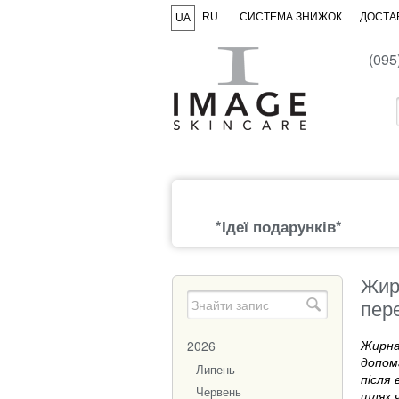
RU
СИСТЕМА ЗНИЖОК
ДОСТАВ
UA
(095
*Ідеї подарунків*
Жирн
пер
Жирна
2026
допом
Липень
після
Червень
шлях 