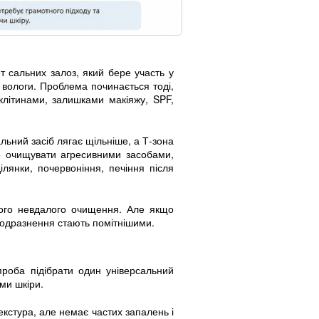
т сальних залоз, який бере участь у
у вологи. Проблема починається тоді,
клітинами, залишками макіяжу, SPF,
ьний засіб лягає щільніше, а Т-зона
о очищувати агресивними засобами,
лянки, почервоніння, печіння після
ного невдалого очищення. Але якщо
подразнення стають помітнішими.
роба підібрати один універсальний
ми шкіри.
екстура, але немає частих запалень і