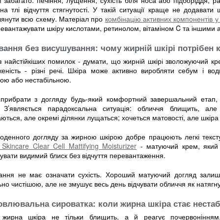
на тлі відчуття стягнутості. У такій ситуації краще не додават
лянути всю схему. Матеріал про
комбінацію активних компонентів у
евантажувати шкіру кислотами, ретинолом, вітаміном C та іншими 
вання без висушування: чому жирній шкірі потрібен 
 найстійкіших помилок - думати, що жирній шкірі зволожуючий кре
женість - різні речі. Шкіра може активно виробляти себум і во
вою або нестабільною.
прибрати з догляду будь-який комфортний завершальний етап, 
. З’являється парадоксальна ситуація: обличчя блищить, але
ються, але окремі ділянки лущаться; хочеться матовості, але шкір
оденного догляду за жирною шкірою добре працюють легкі текстур
Skincare Clear Cell Mattifying Moisturizer
- матуючий крем, який 
увати видимий блиск без відчуття перевантаження.
ання не має означати сухість. Хороший матуючий догляд залиша
ьно чистішою, але не змушує весь день відчувати обличчя як натягну
овлювальна сироватка: коли жирна шкіра стає неста
жирна шкіра не тільки блищить, а й реагує почервонінням