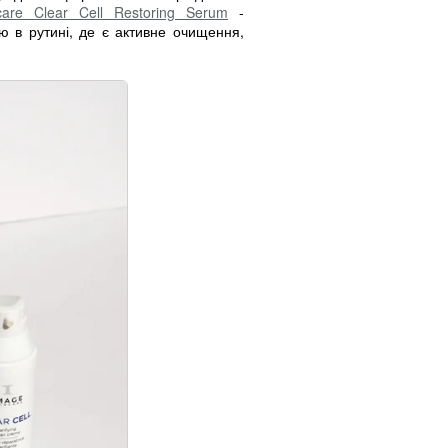
care Clear Cell Restoring Serum
-
ю в рутині, де є активне очищення,