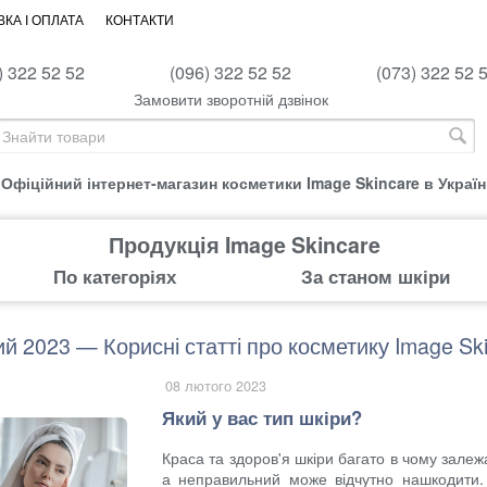
КА І ОПЛАТА
КОНТАКТИ
) 322 52 52
(096) 322 52 52
(073) 322 52 
Замовити зворотній дзвінок
Офіційний інтернет-магазин косметики Image Skincare в Україн
Продукція Image Skincare
По категоріях
За станом шкіри
й 2023 — Корисні статті про косметику Image Sk
08 лютого 2023
Який у вас тип шкіри?
Краса та здоров'я шкіри багато в чому залеж
а неправильний може відчутно нашкодити.