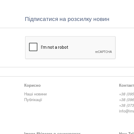
Підписатися на розсилку новин
Корисно
Контак
Наші новини
+38 (095
Публікації
+38 (096
+38 (073
info@im
Image Skincare в соцмережах
Наш Tel