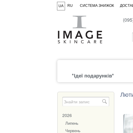
RU
СИСТЕМА ЗНИЖОК
ДОСТАВ
UA
(095
*Ідеї подарунків*
Люти
2026
Липень
Червень