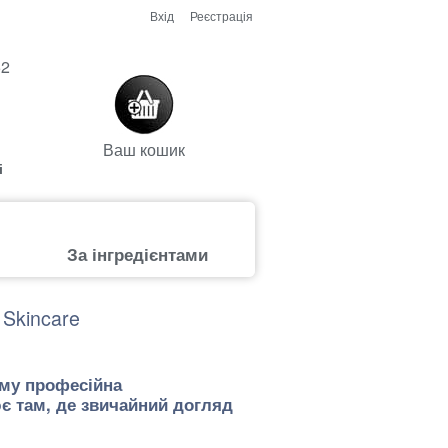
Вхід
Реєстрація
52
Ваш кошик
і
За інгредієнтами
 Skincare
ому професійна
є там, де звичайний догляд