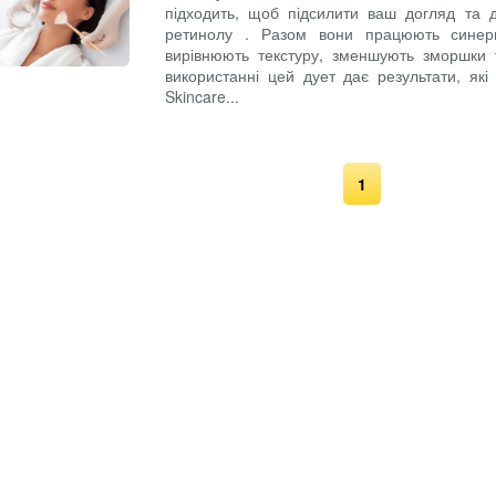
підходить, щоб підсилити ваш догляд та до
ретинолу . Разом вони працюють синерг
вирівнюють текстуру, зменшують зморшки 
використанні цей дует дає результати, які
Skincare...
1