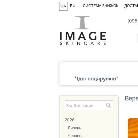
RU
СИСТЕМА ЗНИЖОК
ДОСТАВ
UA
(095
*Ідеї подарунків*
Вере
2026
Липень
Червень