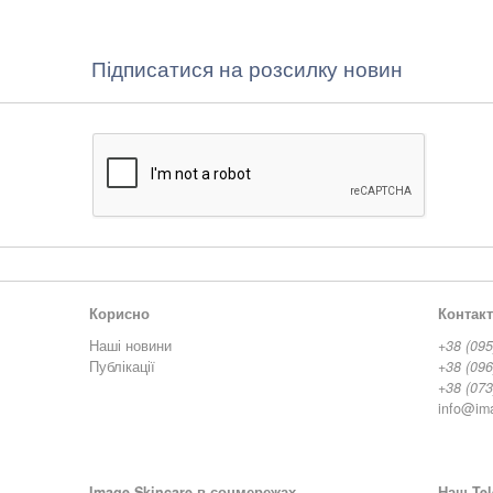
Підписатися на розсилку новин
Корисно
Контак
Наші новини
+38 (095
Публікації
+38 (096
+38 (073
info@im
Image Skincare в соцмережах
Наш Tel