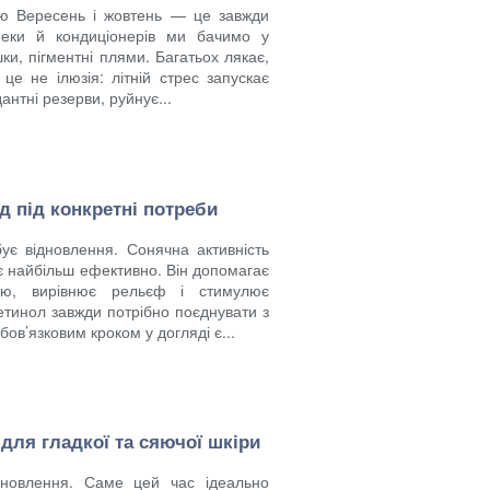
рою Вересень і жовтень — це завжди
спеки й кондиціонерів ми бачимо у
шки, пігментні плями. Багатьох лякає,
е не ілюзія: літній стрес запускає
антні резерви, руйнує...
яд під конкретні потреби
ує відновлення. Сонячна активність
є найбільш ефективно. Він допомагає
ією, вирівнює рельєф і стимулює
етинол завжди потрібно поєднувати з
ов’язковим кроком у догляді є...
 для гладкої та сяючої шкіри
оновлення. Саме цей час ідеально