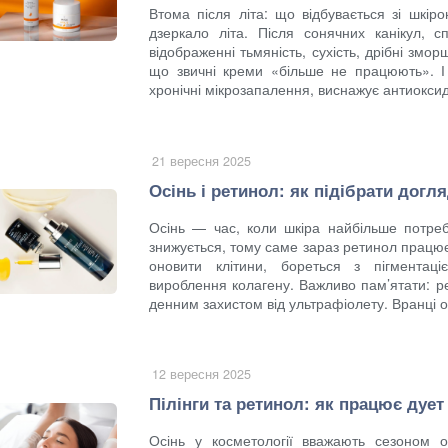
Втома після літа: що відбувається зі шкі
дзеркало літа. Після сонячних канікул, 
відображенні тьмяність, сухість, дрібні змор
що звичні креми «більше не працюють». І ц
хронічні мікрозапалення, виснажує антиоксид
21 вересня 2025
Осінь і ретинол: як підібрати догл
Осінь — час, коли шкіра найбільше потреб
знижується, тому саме зараз ретинол працю
оновити клітини, бореться з пігментац
вироблення колагену. Важливо пам’ятати: р
денним захистом від ультрафіолету. Вранці об
12 вересня 2025
Пілінги та ретинол: як працює дует
Осінь у косметології вважають сезоном 