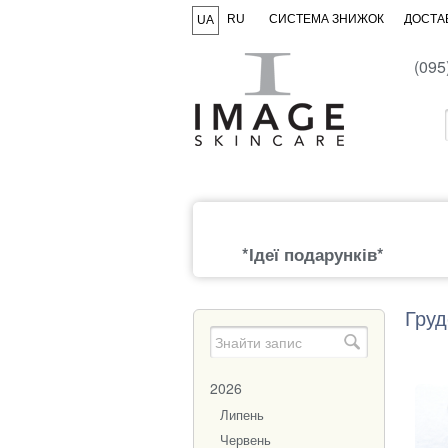
RU
СИСТЕМА ЗНИЖОК
ДОСТАВ
UA
(095
*Ідеї подарунків*
Груд
2026
Липень
Червень