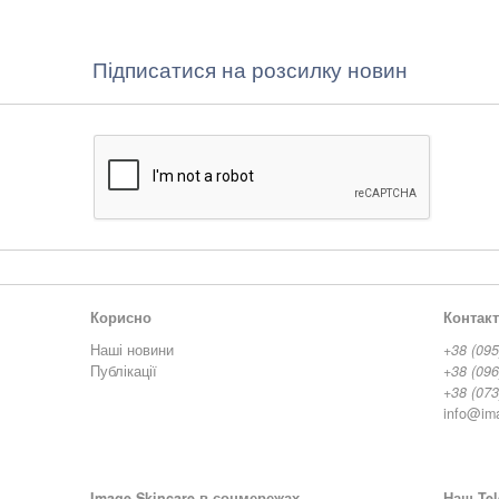
Підписатися на розсилку новин
Корисно
Контак
Наші новини
+38 (095
Публікації
+38 (096
+38 (073
info@im
Image Skincare в соцмережах
Наш Tel