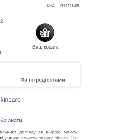
Вхід
Реєстрація
52
Ваш кошик
і
За інгредієнтами
kincare
еба знати
вальники догляду за шкірою мають
відзначає початок сезону пілінгів. Це