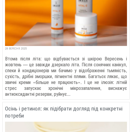
28 ВЕРЕСНЯ 2025
Втома після літа: що відбувається зі шкірою Вересень і
жовтень — це завжди дзеркало літа. Після сонячних канікул,
спеки й кондиціонерів ми бачимо у відображенні тьмяність,
сухість, дрібні зморшки, пігментні плями. Багатьох лякає, що
звичні креми «більше не працюють». І це не ілюзія: літній
стрес запускає хронічні мікрозапалення, виснажує
антиоксидантні резерви, руйнує...
Осінь і ретинол: як підібрати догляд під конкретні
потреби