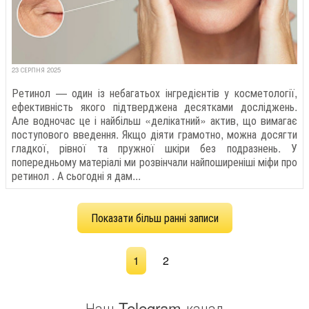
23 СЕРПНЯ 2025
Ретинол — один із небагатьох інгредієнтів у косметології,
ефективність якого підтверджена десятками досліджень.
Але водночас це і найбільш «делікатний» актив, що вимагає
поступового введення. Якщо діяти грамотно, можна досягти
гладкої, рівної та пружної шкіри без подразнень. У
попередньому матеріалі ми розвінчали найпоширеніші міфи про
ретинол . А сьогодні я дам...
Показати більш ранні записи
1
2
Наш Telegram-канал