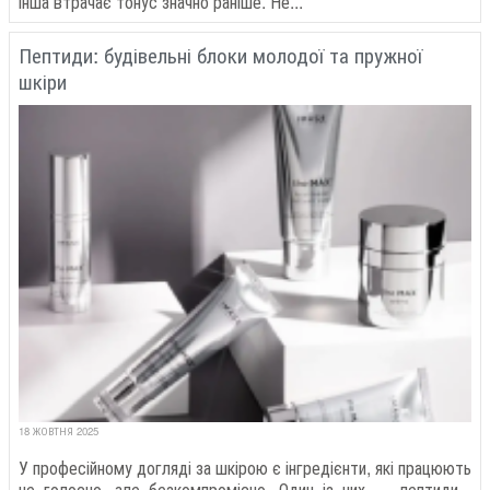
інша втрачає тонус значно раніше. Не...
Пептиди: будівельні блоки молодої та пружної
шкіри
18 ЖОВТНЯ 2025
У професійному догляді за шкірою є інгредієнти, які працюють
не голосно, але безкомпромісно. Один із них — пептиди .