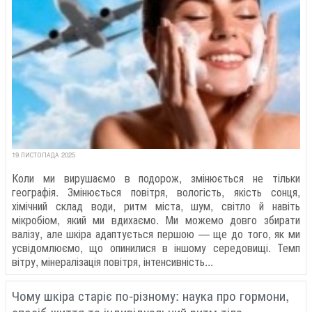
19 ЛИСТОПАДА 2025
Коли ми вирушаємо в подорож, змінюється не тільки
географія. Змінюється повітря, вологість, якість сонця,
хімічний склад води, ритм міста, шум, світло й навіть
мікробіом, який ми вдихаємо. Ми можемо довго збирати
валізу, але шкіра адаптується першою — ще до того, як ми
усвідомлюємо, що опинилися в іншому середовищі. Темп
вітру, мінералізація повітря, інтенсивність...
Чому шкіра старіє по-різному: наука про гормони,
спосіб життя та індивідуальний ритм тіла