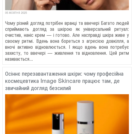
05 ЖОВТНЯ 2025
Чому різний догляд потрібен вранці та ввечері Багато людей
сприймають догляд за шкірою як універсальний ритуал:
очистив, наніс крем — і готово. Але насправді шкіра живе у
своєму ритмі. Вдень вона бореться з агресією довкілля, а
вночі активно відновлюється. І якщо вдень вона потребує
захисту, то ввечері — живлення та відновлення. Цей ритм
називається...
Осіннє перезавантаження шкіри: чому професійна
космецевтика Image Skincare працює там, де
звичайний догляд безсилий