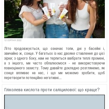
12 СЕРПНЯ 2022
Літо продовжується, що означає топи, дні у басейні і,
звичайно ж, сонце. У багатьох із нас двояке ставлення до цієї
зірки; з одного боку, нам не терпиться ввібрати теплі промені,
а з іншого, ми часто обпалюємося - не використовуючи
повноцінного захисту. Тому давайте докладно розглянемо, як
сонце впливає на нас, і що ми можемо зробити, щоб
перетворити потенційно негативні...
Гліколева кислота проти саліцилової: що краще?