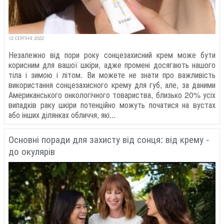
12 СЕРПНЯ 2022
Незалежно від пори року сонцезахисний крем може бути
корисним для вашої шкіри, адже промені досягають нашого
тіла і зимою і літом. Ви можете не знати про важливість
використання сонцезахисного крему для губ, але, за даними
Американського онкологічного товариства, близько 20% усіх
випадків раку шкіри потенційно можуть початися на вустах
або інших ділянках обличчя, які...
Основні поради для захисту від сонця: від крему -
до окулярів