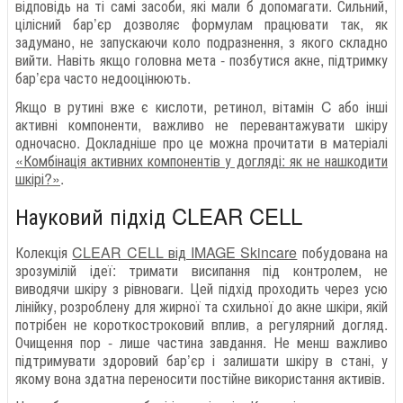
відповідь на ті самі засоби, які мали б допомагати. Сильний,
цілісний бар’єр дозволяє формулам працювати так, як
задумано, не запускаючи коло подразнення, з якого складно
вийти. Навіть якщо головна мета - позбутися акне, підтримку
бар’єра часто недооцінюють.
Якщо в рутині вже є кислоти, ретинол, вітамін C або інші
активні компоненти, важливо не перевантажувати шкіру
одночасно. Докладніше про це можна прочитати в матеріалі
«Комбінація активних компонентів у догляді: як не нашкодити
шкірі?»
.
Науковий підхід CLEAR CELL
Колекція
CLEAR CELL від IMAGE Skincare
побудована на
зрозумілій ідеї: тримати висипання під контролем, не
виводячи шкіру з рівноваги. Цей підхід проходить через усю
лінійку, розроблену для жирної та схильної до акне шкіри, якій
потрібен не короткостроковий вплив, а регулярний догляд.
Очищення пор - лише частина завдання. Не менш важливо
підтримувати здоровий бар’єр і залишати шкіру в стані, у
якому вона здатна переносити постійне використання активів.