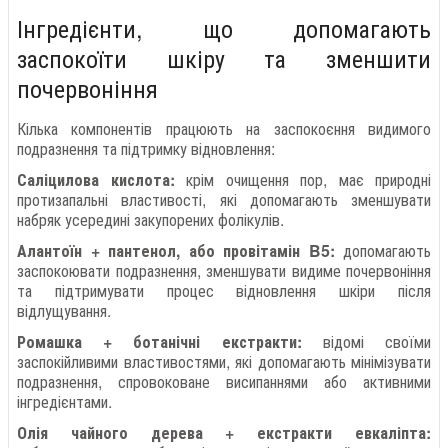
Інгредієнти, що допомагають
заспокоїти шкіру та зменшити
почервоніння
Кілька компонентів працюють на заспокоєння видимого
подразнення та підтримку відновлення:
Саліцилова кислота:
крім очищення пор, має природні
протизапальні властивості, які допомагають зменшувати
набряк усередині закупорених фолікулів.
Алантоїн + пантенол, або провітамін B5:
допомагають
заспокоювати подразнення, зменшувати видиме почервоніння
та підтримувати процес відновлення шкіри після
відлущування.
Ромашка + ботанічні екстракти:
відомі своїми
заспокійливими властивостями, які допомагають мінімізувати
подразнення, спровоковане висипаннями або активними
інгредієнтами.
Олія чайного дерева + екстракти евкаліпта: