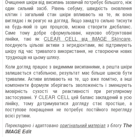
Очищення шкіри від висипань зазвичай потребує більшого, ніж
один сильний засіб. Рівень себуму, швидкість оновлення
клітин і загальний стан шкіри впливають на те, як вона
виглядає і як реагує на догляд. Якщо занадто сильно тиснути
на будь-який із цих процесів, можна створити дисбаланс.
Саме тому добре сформульовані, науково обґрунтовані
лінійки, такі як
CLEAR CELL від IMAGE Skincare
,
поєднують цільові активи з інгредієнтами, які підтримують
шкіру під час тривалого використання, не створюючи нових
труднощів на цьому шляху.
Коли догляд працює з видимими висипаннями, а решта шкіри
залишається стабільною, результат має більше шансів бути
тривалим. Активи впливають на те, що вже помітно, а інші
компоненти формули зберігають зволоженість і зменшують
імовірність сухості чи реактивності при регулярному
застосуванні. У CLEAR CELL цей баланс закладений в усю
лінійку, тому дотримуватися догляду стає простіше, а
поступове покращення не потребує постійного перегляду
всієї рутини.
Перекладено і адаптовано
оригінальний матеріал
з блогу
The
IMAGE Edit