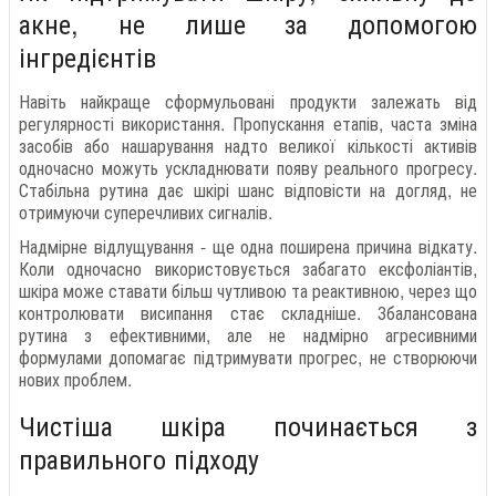
акне, не лише за допомогою
інгредієнтів
Навіть найкраще сформульовані продукти залежать від
регулярності використання. Пропускання етапів, часта зміна
засобів або нашарування надто великої кількості активів
одночасно можуть ускладнювати появу реального прогресу.
Стабільна рутина дає шкірі шанс відповісти на догляд, не
отримуючи суперечливих сигналів.
Надмірне відлущування - ще одна поширена причина відкату.
Коли одночасно використовується забагато ексфоліантів,
шкіра може ставати більш чутливою та реактивною, через що
контролювати висипання стає складніше. Збалансована
рутина з ефективними, але не надмірно агресивними
формулами допомагає підтримувати прогрес, не створюючи
нових проблем.
Чистіша шкіра починається з
правильного підходу