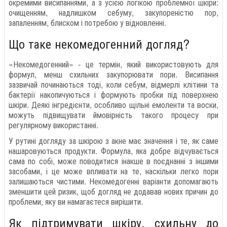
окремими висипаннями, а з усією логікою проблемної шкіри:
очищенням, надлишком себуму, закупореністю пор,
запаленням, блиском і потребою у відновленні.
Що таке некомедогенний догляд?
«Некомедогенний» - це термін, який використовують для
формул, менш схильних закупорювати пори. Висипання
зазвичай починаються тоді, коли себум, відмерлі клітини та
бактерії накопичуються і формують пробки під поверхнею
шкіри. Деякі інгредієнти, особливо щільні емоленти та воски,
можуть підвищувати ймовірність такого процесу при
регулярному використанні.
У рутині догляду за шкірою з акне має значення і те, як саме
нашаровуються продукти. Формула, яка добре відчувається
сама по собі, може поводитися інакше в поєднанні з іншими
засобами, і це може впливати на те, наскільки легко пори
залишаються чистими. Некомедогенні варіанти допомагають
зменшити цей ризик, щоб догляд не додавав нових причин до
проблеми, яку ви намагаєтеся вирішити.
Як підтримувати шкіру, схильну до