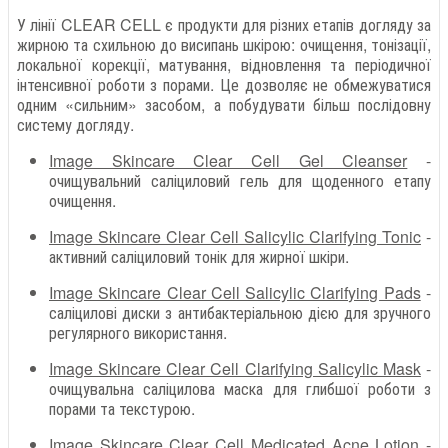
У лінії CLEAR CELL є продукти для різних етапів догляду за
жирною та схильною до висипань шкірою: очищення, тонізації,
локальної корекції, матування, відновлення та періодичної
інтенсивної роботи з порами. Це дозволяє не обмежуватися
одним «сильним» засобом, а побудувати більш послідовну
систему догляду.
Image Skincare Clear Cell Gel Cleanser
-
очищувальний саліциловий гель для щоденного етапу
очищення.
Image Skincare Clear Cell Salicylic Clarifying Tonic
-
активний саліциловий тонік для жирної шкіри.
Image Skincare Clear Cell Salicylic Clarifying Pads
-
саліцилові диски з антибактеріальною дією для зручного
регулярного використання.
Image Skincare Clear Cell Clarifying Salicylic Mask
-
очищувальна саліцилова маска для глибшої роботи з
порами та текстурою.
Image Skincare Clear Cell Medicated Acne Lotion
-