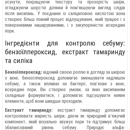
усунути, покращуючи текстуру та прозорість шкіри,
згладжуючи шорсткі ділянки й пом’якшуючи вигляд слідів
після висипань. У поєднанні із саліциловою кислотою вона
створює більш повний процес відлущування, який працює і з
поверхневими нашаруваннями, і з закупореністю всередині
пори.
Інгредієнти для контролю себуму:
бензоїлпероксид, екстракт тамаринду
та силіка
Бензоїлпероксид:
відомий своєю роллю в догляді за шкірою
з акне, бензоїлпероксид допомагає зменшувати надлишок
себуму, а також впливає на бактерії, пов’язані з акне,
всередині пори. Він створює умови, за яких висипанням
складніше формуватися, і допомагає підсушувати наявні
елементи, щоб вони швидше проходили.
Екстракт тамаринду:
екстракт тамаринду допомагає
контролювати жирність шкіри, діючи як природний в’яжучий
компонент, який візуально звужує пори та підтримує більш
збалансований рівень себуму. Природні альфа-