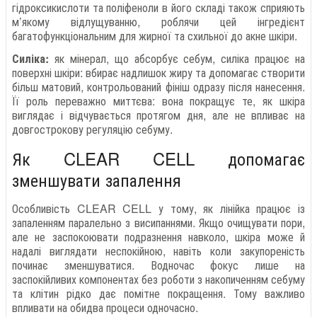
гідроксикислоти та поліфеноли в його складі також сприяють
м’якому відлущуванню, роблячи цей інгредієнт
багатофункціональним для жирної та схильної до акне шкіри.
Силіка:
як мінерал, що абсорбує себум, силіка працює на
поверхні шкіри: вбирає надлишок жиру та допомагає створити
більш матовий, контрольований фініш одразу після нанесення.
Її роль переважно миттєва: вона покращує те, як шкіра
виглядає і відчувається протягом дня, але не впливає на
довгострокову регуляцію себуму.
Як CLEAR CELL допомагає
зменшувати запалення
Особливість CLEAR CELL у тому, як лінійка працює із
запаленням паралельно з висипаннями. Якщо очищувати пори,
але не заспокоювати подразнення навколо, шкіра може й
надалі виглядати неспокійною, навіть коли закупореність
починає зменшуватися. Водночас фокус лише на
заспокійливих компонентах без роботи з накопиченням себуму
та клітин рідко дає помітне покращення. Тому важливо
впливати на обидва процеси одночасно.