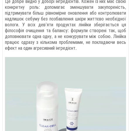
Це добре видно у доборі інгредієнтів. Кожен із них має свою
конкретну роль: допомагає зменшувати закупореність,
підтримувати більш рівномірне оновлення або контролювати
надлишок себуму без позбавлення шкіри життєво необхідної
вологи. У всіх дев’яти продуктах лінійки зберігається ця
філософія очищення та балансу: формули створені так, щоб
доповнювати одна одну, а не конкурувати між собою. Лінійка
працює одразу з кількома проблемами, не покладаючи весь
ефект на один агресивний інгредієнт.