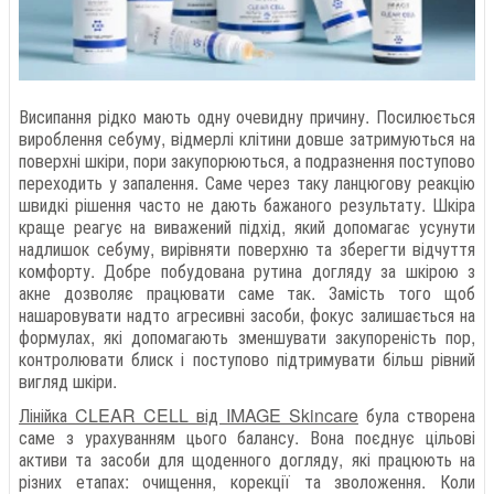
Висипання рідко мають одну очевидну причину. Посилюється
вироблення себуму, відмерлі клітини довше затримуються на
поверхні шкіри, пори закупорюються, а подразнення поступово
переходить у запалення. Саме через таку ланцюгову реакцію
швидкі рішення часто не дають бажаного результату. Шкіра
краще реагує на виважений підхід, який допомагає усунути
надлишок себуму, вирівняти поверхню та зберегти відчуття
комфорту. Добре побудована рутина догляду за шкірою з
акне дозволяє працювати саме так. Замість того щоб
нашаровувати надто агресивні засоби, фокус залишається на
формулах, які допомагають зменшувати закупореність пор,
контролювати блиск і поступово підтримувати більш рівний
вигляд шкіри.
Лінійка CLEAR CELL від IMAGE Skincare
була створена
саме з урахуванням цього балансу. Вона поєднує цільові
активи та засоби для щоденного догляду, які працюють на
різних етапах: очищення, корекції та зволоження. Коли