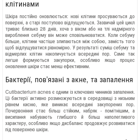
клітинами
Шкіра постійно оновлюється: нові клітини просуваються до
поверхні, а старі поступово відлущуються. Зазвичай цей цикл
триває близько 28 днів, хоча з віком або на тлі надмірного
вироблення себуму він може сповільнюватися. Коли себуму
більше, клітини частіше злипаються між собою, замість того
щоб відлущуватися рівномірно. У результаті суміш себуму та
відмерлих клітин накопичується всередині пор. Саме так
легше формуються закупорки, особливо якщо процес
оновлення шкіри стає менш ефективним.
Бактерії, пов’язані з акне, та запалення
Cutibacterium acnes є одним із ключових чинників запалення.
Ці бактерії активно розмножуються в середовищі з низьким
рівнем кисню, яке виникає всередині закупорених пор.
Почервоніння стає більш стійким, набряк - помітнішим, а
висипання набувають глибшого й більш наполегливого
характеру, особливо якщо дисбаланс продовжує розвиватися
під поверхнею шкіри.