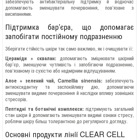
забезпечують антибактеріальну підтримку й водночас
допомагають зменшувати почервоніння, пов’язане з
висипаннями.
Підтримка бар’єра, що допомагає
запобігати постійному подразненню
Зберігати стійкість шкіри так само важливо, як і очищувати її:
Цераміди + сквалан:
допомагають зміцнювати шкірний
бар’єр, зменшуючи чутливість і запобігаючи подразненню,
пов’язаному із сухістю або надмірним відлущуванням.
Алое + зелений чай, Camellia sinensis:
забезпечують
антиоксидантну та заспокійливу дію, допомагаючи
зменшувати видиме почервоніння й наслідки впливу зовнішніх
стресорів.
Пептидні та ботанічні комплекси:
підтримують загальний
стан шкіри й допомагають зменшувати видимі ознаки стресу,
роблячи шкіру більш толерантною до регулярного догляду.
Основні продукти лінії CLEAR CELL