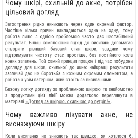
Чому шкірі, схильній до акне, потрібен
цільовий догляд
Загострення рідко виникають через один окремий фактор.
Частіше кілька причин накладаються одна на одну, тому
робота лише з однією проблемою часто дає нестабільний
результат. Більш комплексний підхід до висипань допомагає
створити рівніший базовий стан шкіри, завдяки чому
підтримувати чистоту стає простіше, без постійного кола
нових запалень. Той самий принцип працює і під час побудови
догляду для шкіри, схильної до акне: найкращі результати
зазвичай дає не боротьба з кожним окремим елементом, а
робота з усім патерном, який стоїть за висипаннями.
Базову логіку догляду за проблемною шкірою та знайомство
з продуктами цієї лінії можна додатково переглянути в
матеріалі
«Догляд за шкірою, схильною до вугрів!»
.
Чому важливо лікувати акне, не
виснажуючи шкіру
Коли висипання не зникають так швидко, як хотілося б,