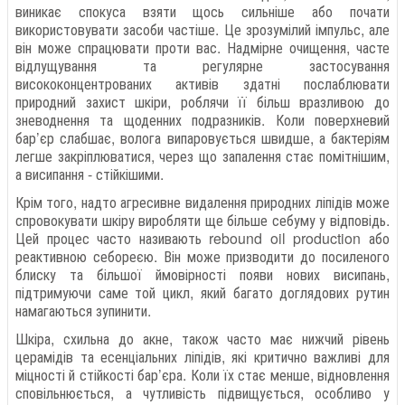
виникає спокуса взяти щось сильніше або почати
використовувати засоби частіше. Це зрозумілий імпульс, але
він може спрацювати проти вас. Надмірне очищення, часте
відлущування та регулярне застосування
висококонцентрованих активів здатні послаблювати
природний захист шкіри, роблячи її більш вразливою до
зневоднення та щоденних подразників. Коли поверхневий
бар’єр слабшає, волога випаровується швидше, а бактеріям
легше закріплюватися, через що запалення стає помітнішим,
а висипання - стійкішими.
Крім того, надто агресивне видалення природних ліпідів може
спровокувати шкіру виробляти ще більше себуму у відповідь.
Цей процес часто називають rebound oil production або
реактивною себореєю. Він може призводити до посиленого
блиску та більшої ймовірності появи нових висипань,
підтримуючи саме той цикл, який багато доглядових рутин
намагаються зупинити.
Шкіра, схильна до акне, також часто має нижчий рівень
церамідів та есенціальних ліпідів, які критично важливі для
міцності й стійкості бар’єра. Коли їх стає менше, відновлення
сповільнюється, а чутливість підвищується, особливо у