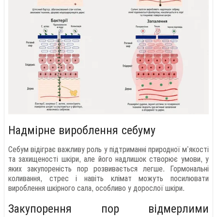
Надмірне вироблення себуму
Себум відіграє важливу роль у підтриманні природної м’якості
та захищеності шкіри, але його надлишок створює умови, у
яких закупореність пор розвивається легше. Гормональні
коливання, стрес і навіть клімат можуть посилювати
вироблення шкірного сала, особливо у дорослої шкіри.
Закупорення пор відмерлими