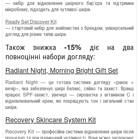
— набір для відновлення шкірного бар’єра та підтримки
мікробіому, підходить для чутливої шкіри.
Ready Set Discover Kit
— стартовий набір для знайомства з брендом, універсальний
догляд для різних типів шкіри.
Також знижка
діє на два
-15%
повноцінні набори догляду:
Radiant Night, Morning Bright Gift Set
Radiant Night — це готова система догляду «ранок +
вечір», яка забезпечує шкірі баланс, сяйво та захист. Вранці
працює SPF-захист, увечері — сироватка з вітаміном C і
відновлювальний крем, які покращують тон і загальний стан
шкіри.
Recovery Skincare System Kit
Recovery Kit — професійна система відновлення шкіри після
процедур та при підвищеній чутливості. Вона м’яко заспокоює