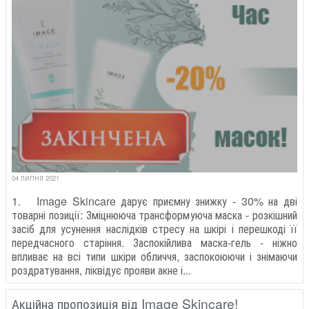
04 ЛИПНЯ 2021
1. Image Skincare дарує приємну знижку - 30% на дві
товарні позиції: Зміцнююча трансформуюча маска - розкішний
засіб для усунення наслідків стресу на шкірі і перешкоді її
передчасного старіння. Заспокійлива маска-гель - ніжно
впливає на всі типи шкіри обличчя, заспокоюючи і знімаючи
роздратування, ліквідує прояви акне і...
Акційна пропозиція від Image Skincare!