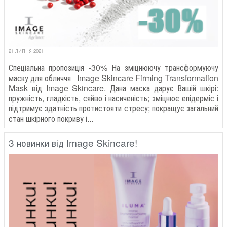
21 ЛИПНЯ 2021
Спеціальна пропозиція -30% На зміцнюючу трансформуючу
маску для обличчя Image Skincare Firming Transformation
Mask від Image Skincare. Дана маска дарує Вашій шкірі:
пружність, гладкість, сяйво і насиченість; зміцнює епідерміс і
підтримує здатність протистояти стресу; покращує загальний
стан шкірного покриву і...
3 новинки від Image Skincare!