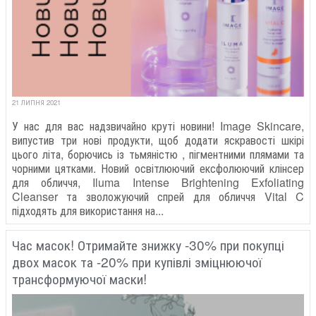
21 ЛИПНЯ 2021
У нас для вас надзвичайно круті новини! Image Skincare,
випустив три нові продукти, щоб додати яскравості шкірі
цього літа, борючись із тьмяністю , пігментними плямами та
чорними цятками. Новий освітлюючий ексфолюючий клінсер
для обличчя, Iluma Intense Brightening Exfoliating
Cleanser та зволожуючий спрей для обличчя Vital C
підходять для використання на...
Час масок! Отримайте знижку -30% при покупці
двох масок та -20% при купівлі зміцнюючої
трансформуючої маски!