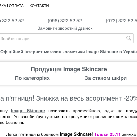
КА І ОПЛАТА
КОНТАКТИ
) 322 52 52
(096) 322 52 52
(073) 322 52 
Замовити зворотній дзвінок
Офіційний інтернет-магазин косметики Image Skincare в Україн
Продукція Image Skincare
По категоріях
За станом шкіри
а п'ятниця! Знижка на весь асортимент -20
етику
Image Skincare
називають професійною, адже це продук
ентів. Усі засоби ґрунтуються на «розумних» рослинних комплексах
тю безпечні.
Легка п'ятниця із брендом
Image Skincare
!
Тільки 25.11
знижка 