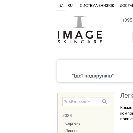
RU
СИСТЕМА ЗНИЖОК
ДОСТАВ
UA
(095
*Ідеї подарунків*
Легк
Косм
компон
2026
повніс
Серпень
Липень