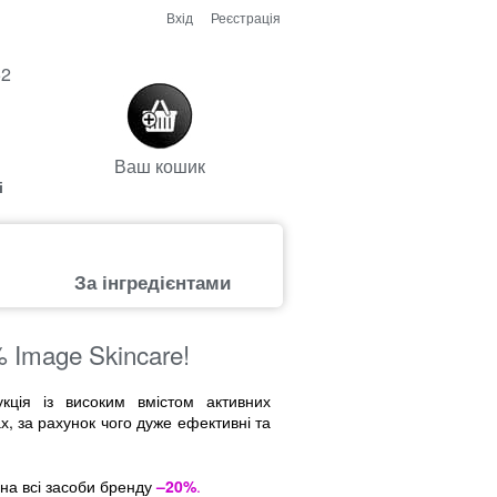
Вхід
Реєстрація
52
Ваш кошик
і
За інгредієнтами
% Image Skincare!
ція із високим вмістом активних
, за рахунок чого дуже ефективні та
на всі засоби бренду
–20%
.