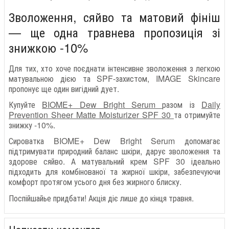
Зволоження, сяйво та матовий фініш
— ще одна травнева пропозиція зі
знижкою -10%
Для тих, хто хоче поєднати інтенсивне зволоження з легкою
матувальною дією та SPF-захистом, IMAGE Skincare
пропонує ще один вигідний дует.
Купуйте
BIOME+ Dew Bright Serum
разом із
Daily
Prevention Sheer Matte Moisturizer SPF 30
та отримуйте
знижку -10%.
Сироватка BIOME+ Dew Bright Serum допомагає
підтримувати природний баланс шкіри, дарує зволоження та
здорове сяйво. А матувальний крем SPF 30 ідеально
підходить для комбінованої та жирної шкіри, забезпечуючи
комфорт протягом усього дня без жирного блиску.
Поспійшайье придбати! Акція діє лише до кінця травня.