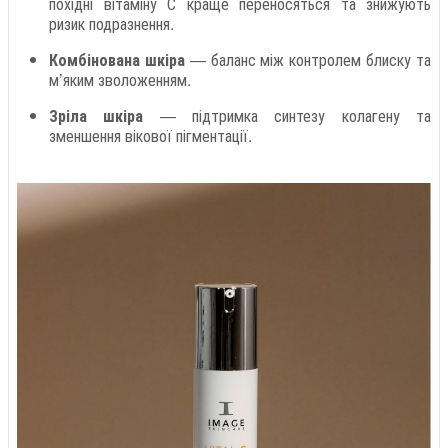
похідні вітаміну С краще переносяться та знижують
ризик подразнення.
Комбінована шкіра
— баланс між контролем блиску та
м’яким зволоженням.
Зріла шкіра
— підтримка синтезу колагену та
зменшення вікової пігментації.