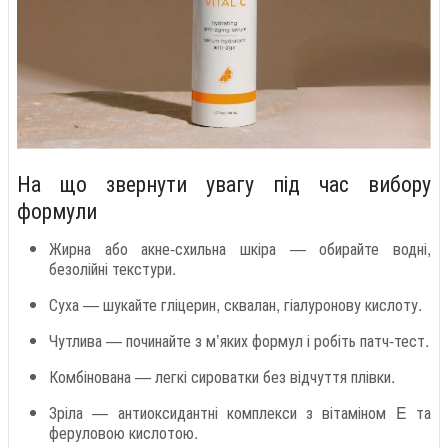
На що звернути увагу під час вибору
формули
Жирна або акне-схильна шкіра — обирайте водні,
безолійні текстури.
Суха — шукайте гліцерин, сквалан, гіалуронову кислоту.
Чутлива — починайте з м’яких формул і робіть патч-тест.
Комбінована — легкі сироватки без відчуття плівки.
Зріла — антиоксидантні комплекси з вітаміном E та
феруловою кислотою.