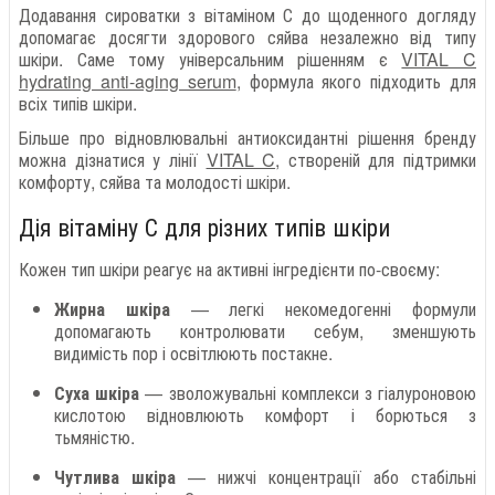
Додавання сироватки з вітаміном С до щоденного догляду
допомагає досягти здорового сяйва незалежно від типу
шкіри. Саме тому універсальним рішенням є
VITAL C
hydrating anti-aging serum
, формула якого підходить для
всіх типів шкіри.
Більше про відновлювальні антиоксидантні рішення бренду
можна дізнатися у лінії
VITAL C
, створеній для підтримки
комфорту, сяйва та молодості шкіри.
Дія вітаміну С для різних типів шкіри
Кожен тип шкіри реагує на активні інгредієнти по-своєму:
Жирна шкіра
— легкі некомедогенні формули
допомагають контролювати себум, зменшують
видимість пор і освітлюють постакне.
Суха шкіра
— зволожувальні комплекси з гіалуроновою
кислотою відновлюють комфорт і борються з
тьмяністю.
Чутлива шкіра
— нижчі концентрації або стабільні