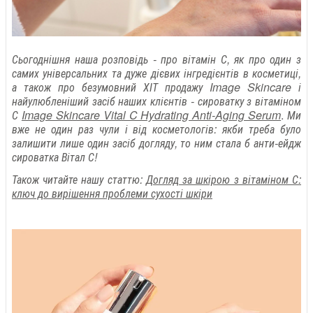
Сьогоднішня наша розповідь - про вітамін С, як про один з
самих універсальних та дуже дієвих інгредієнтів в косметиці,
а також про безумовний ХІТ продажу Image Skincare і
найулюбленіший засіб наших клієнтів - сироватку з вітаміном
С
Image Skincare Vital C Hydrating Anti-Aging Serum
.
Ми
вже не один раз чули і від косметологів: якби треба було
залишити лише один засіб догляду, то ним стала б анти-ейдж
сироватка Вітал С!
Також читайте нашу статтю:
Догляд за шкірою з вітаміном С:
ключ до вирішення проблеми сухості шкіри