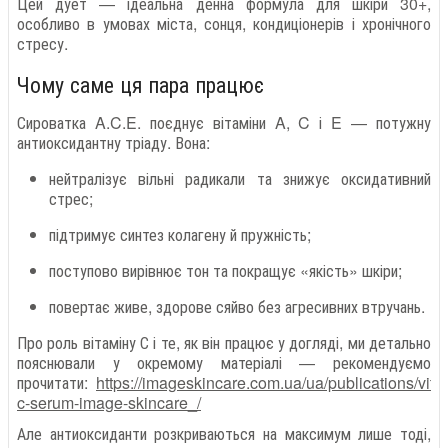
Цей дует — ідеальна денна формула для шкіри 30+,
особливо в умовах міста, сонця, кондиціонерів і хронічного
стресу.
Чому саме ця пара працює
Сироватка A.C.E. поєднує вітаміни A, C і E — потужну
антиоксидантну тріаду. Вона:
нейтралізує вільні радикали та знижує оксидативний
стрес;
підтримує синтез колагену й пружність;
поступово вирівнює тон та покращує «якість» шкіри;
повертає живе, здорове сяйво без агресивних втручань.
Про роль вітаміну С і те, як він працює у догляді, ми детально
пояснювали у окремому матеріалі — рекомендуємо
прочитати:
https://imageskincare.com.ua/ua/publications/vita
c-serum-image-skincare_/
Але антиоксиданти розкриваються на максимум лише тоді,