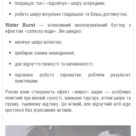
покращує тон і «підсвічує» шкіру зсередини;
робить шкіру візуально гладкішою та більш доглянутою.
Water Burst
— інтенсивний зволожувальний бустер з
ефектом «сплеску води». Він швидко:
насичує шкіру вологою;
прибирає ознаки зневоднення;
дає відчуття свіжості та наповненості;
підсилює роботу сироватки, роблячи результат
помітнішим.
Разом вони створюють ефект «живої» шкіри — особливо
помітний при віковій сухості, зниженні тургору, втомі шкіри та
сірому, тьмяному відтінку. Це м’який, але відчутний anti-age
протокол без агресивних активів.