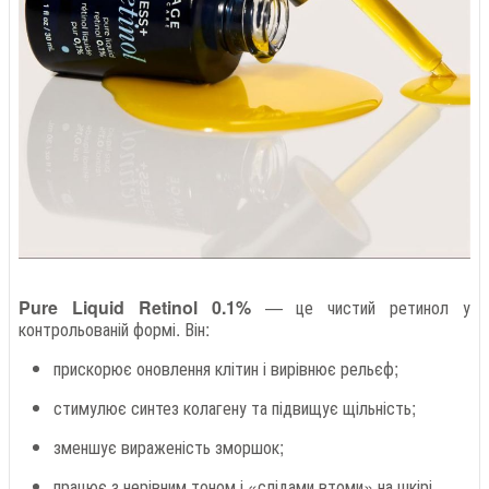
Pure Liquid Retinol 0.1%
— це чистий ретинол у
контрольованій формі. Він:
прискорює оновлення клітин і вирівнює рельєф;
стимулює синтез колагену та підвищує щільність;
зменшує вираженість зморшок;
працює з нерівним тоном і «слідами втоми» на шкірі.