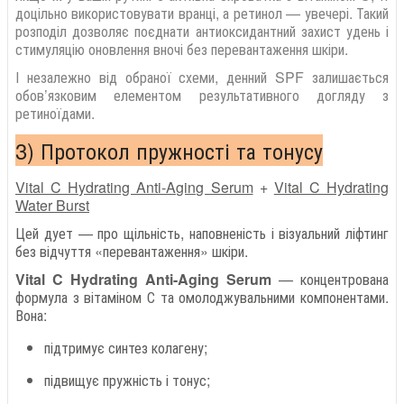
доцільно використовувати вранці, а ретинол — увечері. Такий
розподіл дозволяє поєднати антиоксидантний захист удень і
стимуляцію оновлення вночі без перевантаження шкіри.
І незалежно від обраної схеми, денний SPF залишається
обов’язковим елементом результативного догляду з
ретиноїдами.
3) Протокол пружності та тонусу
Vital C Hydrating Anti-Aging Serum
+
Vital C Hydrating
Water Burst
Цей дует — про щільність, наповненість і візуальний ліфтинг
без відчуття «перевантаження» шкіри.
Vital C Hydrating Anti-Aging Serum
— концентрована
формула з вітаміном С та омолоджувальними компонентами.
Вона:
підтримує синтез колагену;
підвищує пружність і тонус;