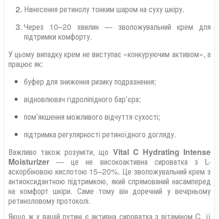
Нанесення ретинолу тонким шаром на суху шкіру.
Через 10–20 хвилин — зволожувальний крем для
підтримки комфорту.
У цьому випадку крем не виступає «конкуруючим активом», а
працює як:
буфер для зниження ризику подразнення;
відновлювач гідроліпідного бар’єра;
пом’якшення можливого відчуття сухості;
підтримка регулярності ретиноїдного догляду.
Важливо також розуміти, що
Vital C Hydrating Intense
Moisturizer
— це не високоактивна сироватка з L-
аскорбіновою кислотою 15–20%. Це зволожувальний крем з
антиоксидантною підтримкою, який спрямований насамперед
на комфорт шкіри. Саме тому він доречний у вечірньому
ретиноловому протоколі.
Якщо ж у вашій рутині є активна сироватка з вітаміном C, її