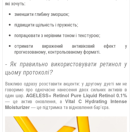
які хочуть:
зменшити глибину зморшок;
підвищити щільність і пружність;
попрацювати з нерівним тоном і текстурою;
отримати виражений антивіковий ефект у
прогнозованому, контрольованому форматі.
-
Як правильно використовувати ретинол у
цьому протоколі?
Важливо одразу розставити акценти: у другому дуеті ми не
говоримо про одночасне нанесення двох сильних активів в
один шар.
AGELESS+ Retinol Pure Liquid Retinol 0.1%
— це актив оновлення, а
Vital C Hydrating Intense
Moisturizer
— це підтримка та відновлення бар’єра.