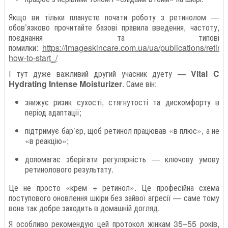
Якщо ви тільки плануєте почати роботу з ретинолом —
обов’язково прочитайте базові правила введення, частоту,
поєднання та типові
помилки:
https://imageskincare.com.ua/ua/publications/retinol
how-to-start_/
І тут дуже важливий другий учасник дуету —
Vital C
Hydrating Intense Moisturizer
. Саме він:
знижує ризик сухості, стягнутості та дискомфорту в
період адаптації;
підтримує бар’єр, щоб ретинол працював «в плюс», а не
«в реакцію»;
допомагає зберігати регулярність — ключову умову
ретинолового результату.
Це не просто «крем + ретинол». Це професійна схема
поступового оновлення шкіри без зайвої агресії — саме тому
вона так добре заходить в домашній догляд.
Я особливо рекомендую цей протокол жінкам 35–55 років,