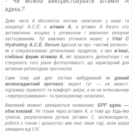
- Чи можна використовувати вітамін A
вдень?
Дуже часте й абсолютно логічне запитання: у назві та
концепції A.C.E. є
вітамін A
, а вітамін A багато хто
автоматично асоціює з ретинолом і виключно вечірнім
застосуванням. Тут важливо уточнити нюанс: у
Vital C
Hydrating A.C.E. Serum
йдеться не про «чистий ретинол»
як у спеціалізованих ретинолових продуктах, а про
м’якші,
стабільні форми вітаміну A
, які працюють делікатніше і не
створюють того рівня фоточутливості, що характерний для
активних ретиноїдних протоколів.
Саме тому цей дует логічно вибудуваний як
денний
антиоксидантний протокол
: акцент тут — на захисті,
підтримці пружності та комфорті шкіри, а не на інтенсивному
«перепрограмуванні» та прискореному оновленні.
Важливий момент залишається незмінним:
SPF вдень —
обов’язковий
. Не тільки через вітамін A, а тому що будь-яка
сучасна, результативна рутина (вітамін С, антиоксиданти,
робота з тоном і щільністю) має сенс лише тоді, коли шкіра
захищена від UV.