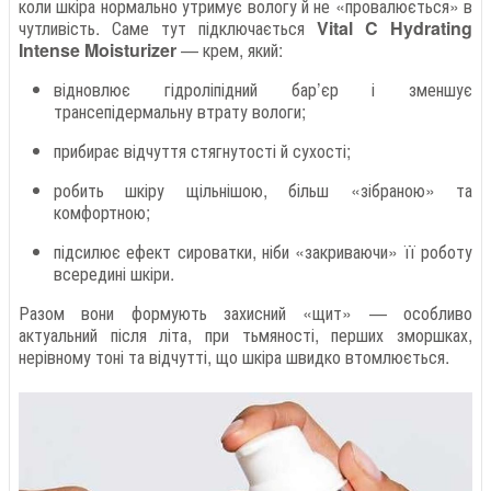
коли шкіра нормально утримує вологу й не «провалюється» в
чутливість. Саме тут підключається
Vital C Hydrating
Intense Moisturizer
— крем, який:
відновлює гідроліпідний бар’єр і зменшує
трансепідермальну втрату вологи;
прибирає відчуття стягнутості й сухості;
робить шкіру щільнішою, більш «зібраною» та
комфортною;
підсилює ефект сироватки, ніби «закриваючи» її роботу
всередині шкіри.
Разом вони формують захисний «щит» — особливо
актуальний після літа, при тьмяності, перших зморшках,
нерівному тоні та відчутті, що шкіра швидко втомлюється.