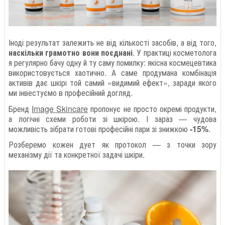
Іноді результат залежить не від кількості засобів, а від того,
наскільки грамотно вони поєднані
. У практиці косметолога
я регулярно бачу одну й ту саму помилку: якісна космецевтика
використовується хаотично. А саме продумана комбінація
активів дає шкірі той самий «видимий ефект», заради якого
ми інвестуємо в професійний догляд.
Бренд
Image Skincare
пропонує не просто окремі продукти,
а логічні схеми роботи зі шкірою. І зараз — чудова
можливість зібрати готові професійні пари зі знижкою
-15%
.
Розберемо кожен дует як протокол — з точки зору
механізму дії та конкретної задачі шкіри.