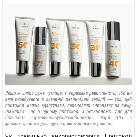
Якщо ж шкіра дуже чутлива, є виражена реактивність, або ви
вже перебуваєте в активній ретиноїдній терапії — тоді цей
протокол можна адаптувати, переносячи сироватку на вечір
(важливо - не в одному протоколі з ретинолом!). Але для
більшості нормальної/сухої/комбінованої шкіри 30+ в
форматі денного догляду це цілком коректне рішення.
Як правильно використовувати Протокол