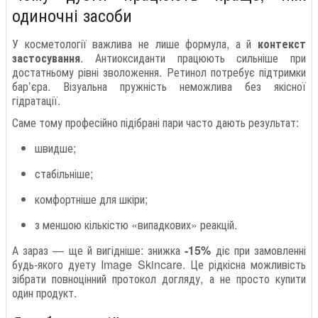
одиночні засоби
У косметології важлива не лише формула, а й
контекст
застосування
. Антиоксиданти працюють сильніше при
достатньому рівні зволоження. Ретинол потребує підтримки
бар’єра. Візуальна пружність неможлива без якісної
гідратації.
Саме тому професійно підібрані пари часто дають результат:
швидше;
стабільніше;
комфортніше для шкіри;
з меншою кількістю «випадкових» реакцій.
А зараз — ще й вигідніше: знижка
-15%
діє при замовленні
будь-якого дуету Image Skincare. Це рідкісна можливість
зібрати повноцінний протокол догляду, а не просто купити
один продукт.