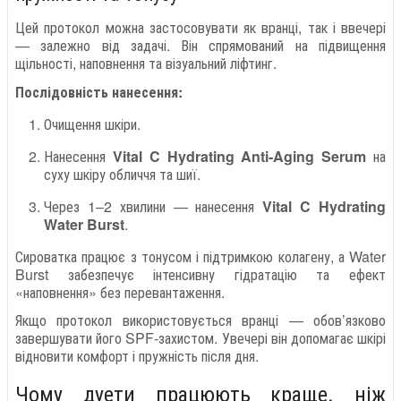
Цей протокол можна застосовувати як вранці, так і ввечері
— залежно від задачі. Він спрямований на підвищення
щільності, наповнення та візуальний ліфтинг.
Послідовність нанесення:
Очищення шкіри.
Нанесення
Vital C Hydrating Anti-Aging Serum
на
суху шкіру обличчя та шиї.
Через 1–2 хвилини — нанесення
Vital C Hydrating
Water Burst
.
Сироватка працює з тонусом і підтримкою колагену, а Water
Burst забезпечує інтенсивну гідратацію та ефект
«наповнення» без перевантаження.
Якщо протокол використовується вранці — обов’язково
завершувати його SPF-захистом. Увечері він допомагає шкірі
відновити комфорт і пружність після дня.
Чому дуети працюють краще, ніж