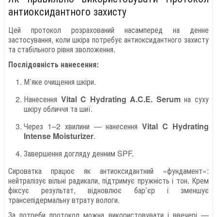
антиоксидантного захисту
Цей протокол розрахований насамперед на денне
застосування, коли шкіра потребує антиоксидантного захисту
та стабільного рівня зволоження.
Послідовність нанесення:
М’яке очищення шкіри.
Нанесення
Vital C Hydrating A.C.E. Serum
на суху
шкіру обличчя та шиї.
Через 1–2 хвилини — нанесення
Vital C Hydrating
Intense Moisturizer
.
Завершення догляду денним SPF.
Сироватка працює як антиоксидантний «фундамент»:
нейтралізує вільні радикали, підтримує пружність і тон. Крем
фіксує результат, відновлює бар’єр і зменшує
трансепідермальну втрату вологи.
За потреби протокол можна використовувати і ввечері —