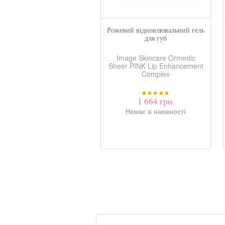
вий відновлювальний гель
Рожевий відновлювальний гель
для губ
для губ
mage Skincare Ormedic
Image Skincare Ormedic
er PINK Lip Enhancement
Sheer PINK Lip Enhancement
Complex
Complex
1 664 грн.
1 664 грн.
Немає в наявності
Немає в наявності