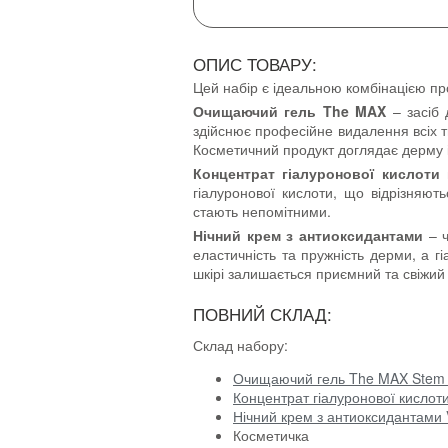
ОПИС ТОВАРУ:
Цей набір є ідеальною комбінацією про
Очищаючий гель The MAX
– засіб 
здійснює професійне видалення всіх ти
Косметичний продукт доглядає дерму і
Концентрат гіалуронової кислоти
п
гіалуронової кислоти, що відрізняют
стають непомітними.
Нічний крем з антиоксидантами
– ч
еластичність та пружність дерми, а г
шкірі залишається приємний та свіжи
ПОВНИЙ СКЛАД:
Склад набору:
Очищаючий гель The MAX Stem Ce
Концентрат гіалуронової кислоти 
Нічний крем з антиоксидантами V
Косметичка