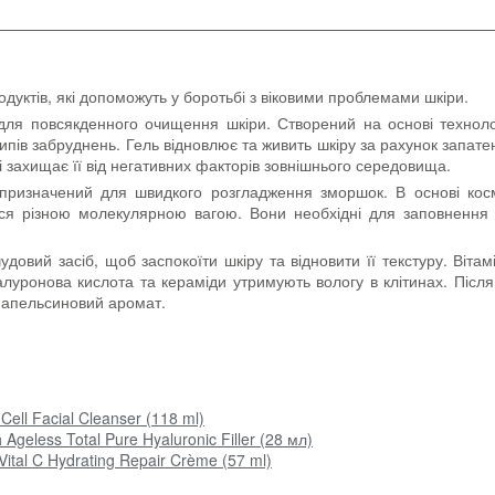
дуктів, які допоможуть у боротьбі з віковими проблемами шкіри.
для повсякденного очищення шкіри. Створений на основі техноло
пів забруднень. Гель відновлює та живить шкіру за рахунок запатен
 захищає її від негативних факторів зовнішнього середовища.
ризначений для швидкого розгладження зморшок. В основі кос
ься різною молекулярною вагою. Вони необхідні для заповнення з
удовий засіб, щоб заспокоїти шкіру та відновити її текстуру. Віта
іалуронова кислота та кераміди утримують вологу в клітинах. Піс
й апельсиновий аромат.
ll Facial Cleanser (118 ml)
Ageless Total Pure Hyaluronic Filler (28 мл)
ital C Hydrating Repair Crème (57 ml)