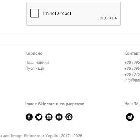
Корисно
Контак
Наші новини
+38 (095
Публікації
+38 (096
+38 (073
info@im
Image Skincare в соцмережах
Наш Tel
тики Image Skincare в Україні
2017 - 2026