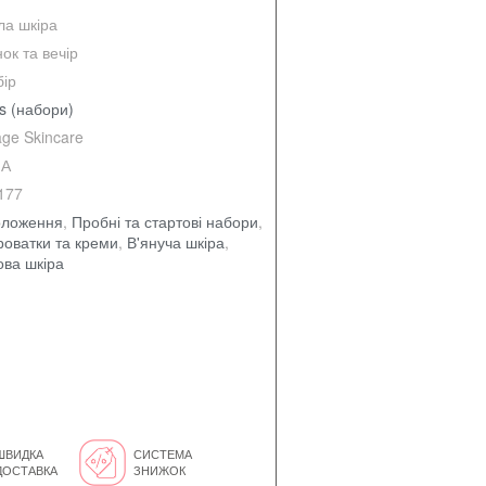
ла шкіра
ок та вечір
бір
s (набори)
ge Skincare
А
177
оложення
,
Пробні та стартові набори
,
оватки та креми
,
В'януча шкіра
,
ова шкіра
ШВИДКА
СИСТЕМА
ДОСТАВКА
ЗНИЖОК