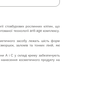
гії стовбурових рослинних клітин, що
тованої технології anti-age комплексу.
метичного засобу лежать шість форм
моршок, заломів та тонких ліній, які
міни А і С у складі крему забезпечують
ля нанесення косметичного продукту на