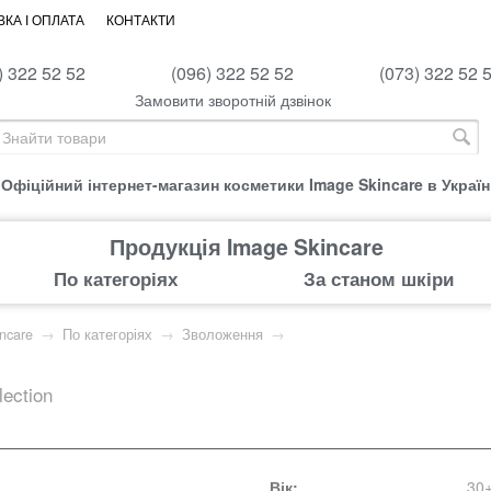
КА І ОПЛАТА
КОНТАКТИ
) 322 52 52
(096) 322 52 52
(073) 322 52 
Замовити зворотній дзвінок
Офіційний інтернет-магазин косметики Image Skincare в Україн
Продукція Image Skincare
По категоріях
За станом шкіри
ncare
→
По категоріях
→
Зволоження
→
lection
Вік:
30