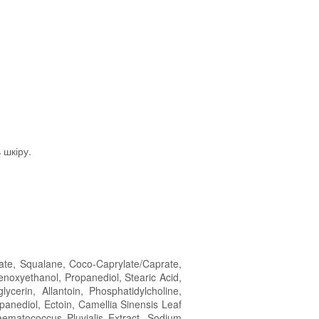
 шкіру.
leate, Squalane, Coco-Caprylate/Caprate,
enoxyethanol, Propanediol, Stearic Acid,
ycerin, Allantoin, Phosphatidylcholine,
opanediol, Ectoin, Camellia Sinensis Leaf
aematococcus Pluvialis Extract, Sodium