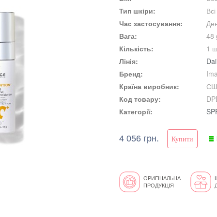
Тип шкіри:
Всі
Час застосування:
Де
Вага:
48 
Кількість:
1 ш
Лінія:
Dai
Бренд:
Ima
Країна виробник:
СШ
Код товару:
DP
Категорії:
SP
4 056 грн.
ОРИГІНАЛЬНА
ПРОДУКЦІЯ