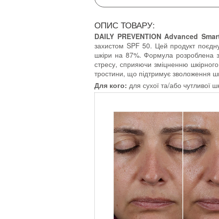
ОПИС ТОВАРУ:
DAILY PREVENTION Advanced Smartb
захистом SPF 50. Цей продукт поєдну
шкіри на 87%. Формула розроблена з
стресу, сприяючи зміцненню шкірного 
тростини, що підтримує зволоження шкір
Для кого:
для сухої та/або чутливої 