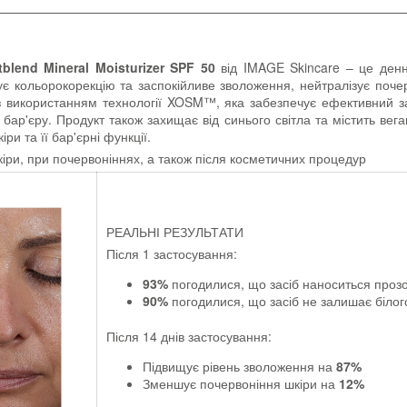
lend Mineral Moisturizer SPF 50
від IMAGE Skincare – це ден
є кольорокорекцію та заспокійливе зволоження, нейтралізує почер
 використанням технології XOSM™, яка забезпечує ефективний зах
бар'єру. Продукт також захищає від синього світла та містить вега
и та її бар'єрні функції.
шкіри, при почервоніннях, а також після косметичних процедур
РЕАЛЬНІ РЕЗУЛЬТАТИ
Після 1 застосування:
93%
погодилися, що засіб наноситься проз
90%
погодилися, що засіб не залишає білог
Після 14 днів застосування:
Підвищує рівень зволоження на
87%
Зменшує почервоніння шкіри на
12%