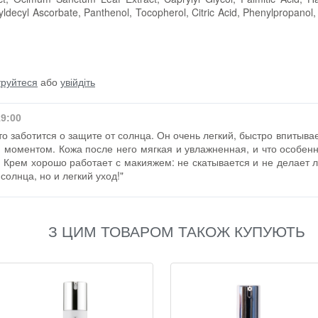
ldecyl Ascorbate, Panthenol, Tocopherol, Citric Acid, Phenylpropano
труйтеся
або
увійдіть
19:00
то заботится о защите от солнца. Он очень легкий, быстро впитывае
 моментом. Кожа после него мягкая и увлажненная, и что особен
. Крем хорошо работает с макияжем: не скатывается и не делает
солнца, но и легкий уход!"
З ЦИМ ТОВАРОМ ТАКОЖ КУПУЮТЬ