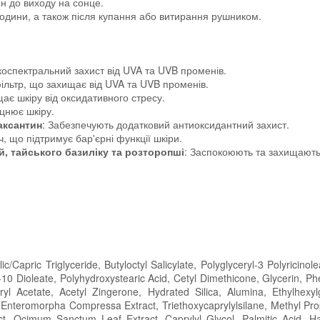
н до виходу на сонце.
одини, а також після купання або витирання рушником.
коспектральний захист від UVA та UVB променів.
ільтр, що захищає від UVA та UVB променів.
ає шкіру від оксидативного стресу.
іцнює шкіру.
аксантин
: Забезпечують додатковий антиоксидантний захист.
, що підтримує бар'єрні функції шкіри.
, тайського базиліку та розторопші
: Заспокоюють та захищають
/Capric Triglyceride, Butyloctyl Salicylate, Polyglyceryl-3 Polyricino
-10 Dioleate, Polyhydroxystearic Acid, Cetyl Dimethicone, Glycerin, Ph
l Acetate, Acetyl Zingerone, Hydrated Silica, Alumina, Ethylhexylgl
ct, Enteromorpha Compressa Extract, Triethoxycaprylylsilane, Methyl Pr
ct, Ocimum Sanctum Leaf Extract, Caprylyl Glycol, Palmitic Acid, H