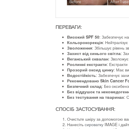
ПЕРЕВАГИ:
Високий SPF 50
: Забезпечує на
Кольорокорекція
: Нейтралізує
Зволоження
: Збільшує рівень 
Захист від синього світла
: За
Веганський сквалан
: Зволожує
Рослинні екстракти
: Екстракти
Прозорий оксид цинку
: Має в
Водостійкість
: Забезпечує зах
Рекомендовано Skin Cancer F
Безпечний склад
: Без оксибенз
Без віддушок та некомедоген
Без тестування на тваринах
: 
СПОСІБ ЗАСТОСУВАННЯ:
Очистьте шкіру за допомогою в
Нанесіть
сироватку
IMAGE і дайт