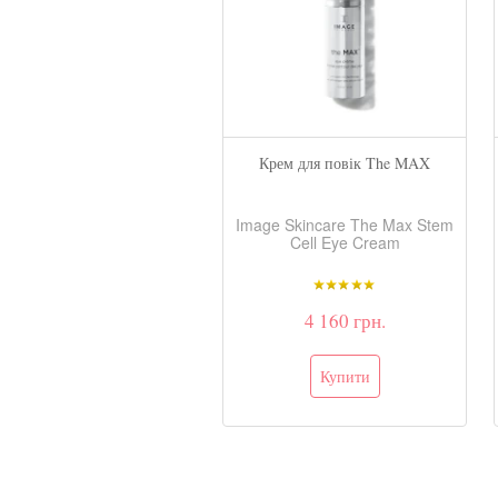
хисний і освіжаючий міст
Крем для повік The MAX
SPF 30
Image Skincare Daily
Image Skincare The Max Stem
revention Protect And
Cell Eye Cream
Refresh Mist SPF 30
1 352 грн.
4 160 грн.