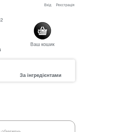
Вхід
Реєстрація
52
Ваш кошик
і
За інгредієнтами
з обмежень