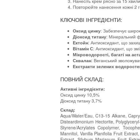
Нанесіть крем рясно за 15 хвили
Повторюйте нанесення кожні 2 г
КЛЮЧОВІ ІНГРЕДІЄНТИ:
Оксид цинку
: Забезпечує широ
Діоксид титану
: Мінеральний ф
Ектойн
: Антиоксидант, що захищ
Вітамін С
: Антиоксидант, що зм
Мікроводорості, багаті на аст
Сквалан
: Веганський зволожувач
Екстракти зелених водоростей
ПОВНИЙ СКЛАД:
Активні інгредієнти:
Оксид цинку 10,5%
Діоксид титану 3,7%
Склад:
Aqua/Water/Eau, C13-15 Alkane, Caprylic
Disteardimonium Hectorite, Polyglyceryl
Styrene/Acrylates Copolymer, Tocophery
Mannitol, Vanilla Planifolia Fruit Extra
Extract, Silybum Marianum Fruit Extra