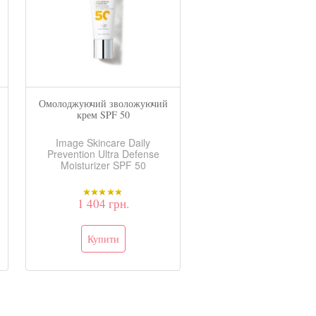
Омолоджуючий зволожуючий
Нічний крем The M
крем SPF 50
Image Skincare Daily
Image Skincare The Ma
Prevention Ultra Defense
Cell Cream
Moisturizer SPF 50
1 404 грн.
7 540 грн.