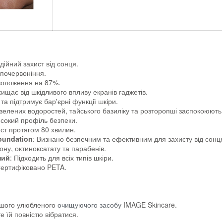
дійний захист від сонця.
 почервоніння.
зволоження на 87%.
хищає від шкідливого впливу екранів гаджетів.
 та підтримує бар'єрні функції шкіри.
 зелених водоростей, тайського базиліку та розторопші заспокоюють
исокий профіль безпеки.
ист протягом 80 хвилин.
oundation
: Визнано безпечним та ефективним для захисту від сонц
ону, октиноксатату та парабенів.
ний
: Підходить для всіх типів шкіри.
Сертифіковано PETA.
ашого улюбленого
очищуючого засобу
IMAGE Skincare.
е їй повністю вібратися.