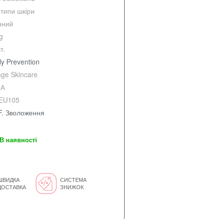
 типи шкіри
нний
g
т.
ly Prevention
ge Skincare
А
EU105
F
,
Зволоження
В наявності
ШВИДКА
СИСТЕМА
ДОСТАВКА
ЗНИЖОК