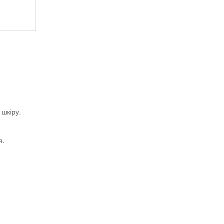
 шкіру.
я.