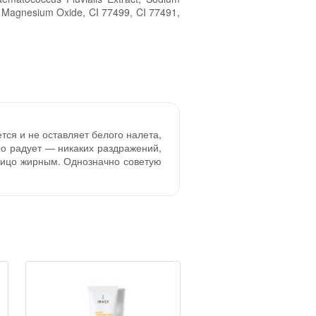
l, Magnesium Oxide, CI 77499, CI 77491,
тся и не оставляет белого налета,
но радует — никаких раздражений,
 лицо жирным. Однозначно советую