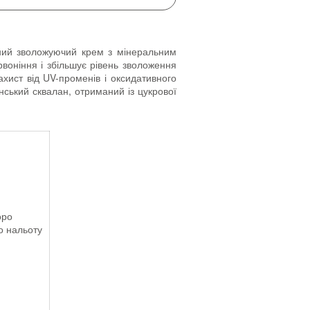
ний зволожуючий крем з мінеральним
воніння і збільшує рівень зволоження
ист від UV-променів і оксидативного
нський сквалан, отриманий із цукрової
оро
о нальоту