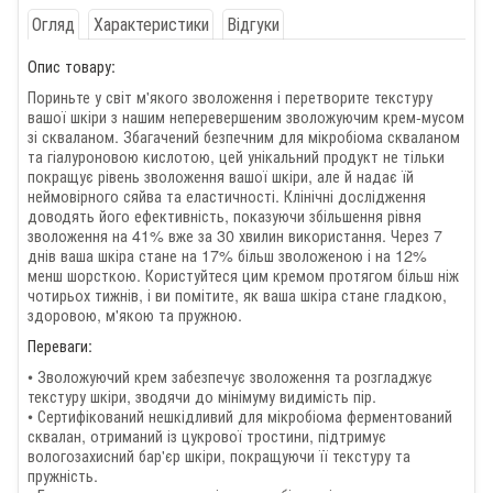
Огляд
Характеристики
Відгуки
Опис товару:
Пориньте у світ м'якого зволоження і перетворите текстуру
вашої шкіри з нашим неперевершеним зволожуючим крем-мусом
зі скваланом. Збагачений безпечним для мікробіома скваланом
та гіалуроновою кислотою, цей унікальний продукт не тільки
покращує рівень зволоження вашої шкіри, але й надає їй
неймовірного сяйва та еластичності. Клінічні дослідження
доводять його ефективність, показуючи збільшення рівня
зволоження на 41% вже за 30 хвилин використання. Через 7
днів ваша шкіра стане на 17% більш зволоженою і на 12%
менш шорсткою. Користуйтеся цим кремом протягом більш ніж
чотирьох тижнів, і ви помітите, як ваша шкіра стане гладкою,
здоровою, м'якою та пружною.
Переваги:
• Зволожуючий крем забезпечує зволоження та розгладжує
текстуру шкіри, зводячи до мінімуму видимість пір.
• Сертифікований нешкідливий для мікробіома ферментований
сквалан, отриманий із цукрової тростини, підтримує
вологозахисний бар'єр шкіри, покращуючи її текстуру та
пружність.