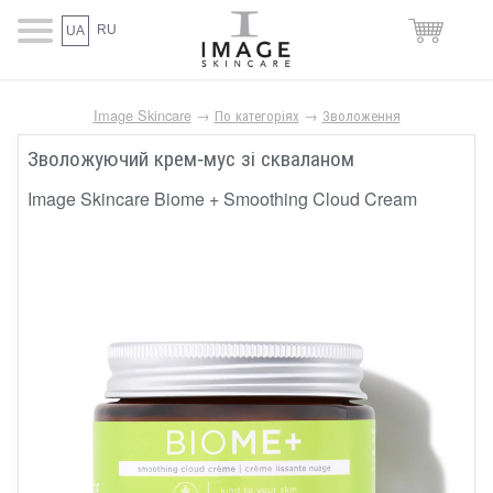
RU
UA
Image Skincare
→
По категоріях
→
Зволоження
Зволожуючий крем-мус зі скваланом
Image Skincare Biome + Smoothing Cloud Cream