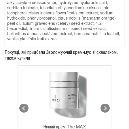
alkyl acrylate crosspolymer, hydrolyzed hyaluronic acid,
sorbitan trioleate, trisodium ethylenediamine disuccinate,
tocopherol, cistus incanus flower/leaf/stem extract, sodium
hydroxide, phenylpropanol, citrus nobilis (mandarin orange)
peel oil, apium graveolens (celery) seed extract, 1,2-
hexanediol, linum usitatissimum (linseed) seed extract,
helianthus annuus leaf/stem extract, barosma betulina leaf oil,
vanilla planifolia fruit extract
Покупці, які придбали Зволожуючий крем-мус зі скваланом,
також купили
Нічний крем The MAX