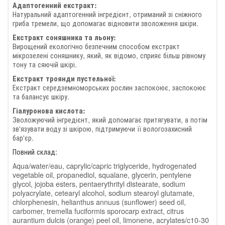
Адаптогенний екстракт:
Натуральний адаптогенний інгредієнт, отриманий зі сніжного
гриба тремели, що допомагає відновити зволоження шкіри.
Екстракт соняшника та льону:
Вирощений екологічно безпечним способом екстракт
мікрозелені соняшнику, який, як відомо, сприяє більш рівному
тону та сяючій шкірі.
Екстракт троянди пустельної:
Екстракт середземноморських рослин заспокоює, заспокоює
та балансує шкіру.
Гіалуронова кислота:
Зволожуючий інгредієнт, який допомагає притягувати, а потім
зв'язувати воду зі шкірою, підтримуючи її вологозахисний
бар'єр.
Повний склад:
Аqua/water/eau, caprylic/capric triglyceride, hydrogenated
vegetable oil, propanediol, squalane, glycerin, pentylene
glycol, jojoba esters, pentaerythrityl distearate, sodium
polyacrylate, cetearyl alcohol, sodium stearoyl glutamate,
chlorphenesin, helianthus annuus (sunflower) seed oil,
carbomer, tremella fuciformis sporocarp extract, citrus
aurantium dulcis (orange) peel oil, limonene, acrylates/c10-30