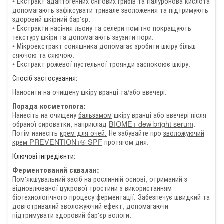
• Екстракт адаптогенних снігових грибів та гіалуронова кислота
допомагають зафіксувати тривале зволоження та підтримують
здоровий шкірний бар'єр.
• Екстракти насіння льону та селери помітно покращують
текстуру шкіри та допомагають звузити пори.
• Мікроекстракт соняшника допомагає зробити шкіру більш
сяючою та сяючою.
• Екстракт рожевої пустельної троянди заспокоює шкіру.
Спосіб застосування:
Наносити на очищену шкіру вранці та/або ввечері.
Порада косметолога:
Нанесіть на очищену
бальзамом
шкіру вранці або ввечері після
обраної сироватки, наприклад
BIOME+ dew bright serum
.
Потім нанесіть
крем для очей.
Не забувайте про
зволожуючий
крем PREVENTION+® SPF
протягом дня.
Ключові інгредієнти:
Ферментований сквалан:
Пом'якшувальний засіб на рослинній основі, отриманий з
відновлюваної цукрової тростини з використанням
біотехнологічного процесу ферментації. Забезпечує швидкий та
довготривалий зволожуючий ефект, допомагаючи
підтримувати здоровий бар'єр вологи.