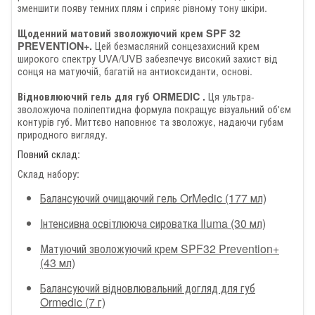
зменшити появу темних плям і сприяє рівному тону шкіри.
Щоденний матовий зволожуючий крем SPF 32
Цей безмасляний сонцезахисний крем
PREVENTION+.
широкого спектру UVA/UVB забезпечує високий захист від
сонця на матуючій, багатій на антиоксиданти, основі.
Ця ультра-
Відновлюючий гель для губ
ORMEDIC
.
зволожуюча поліпептидна формула покращує візуальний об'єм
контурів губ.
Миттєво наповнює та зволожує, надаючи губам
природного вигляду.
Повний склад:
Склад набору:
Балансуючий очищаючий гель OrMedic (177 мл)
Інтенсивна освітлююча сироватка Iluma (30 мл)
Матуючий зволожуючий крем SPF32 Prevention+
(43 мл)
Балансуючий відновлювальний догляд для губ
Ormedic (7 г)