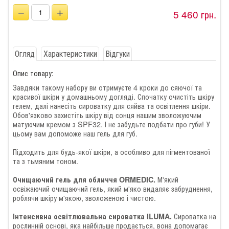
−
+
5 460 грн.
Огляд
Характеристики
Відгуки
Опис товару:
Завдяки такому набору ви отримуєте 4 кроки до сяючої та
красивої шкіри у домашньому догляді. Спочатку очистіть шкіру
гелем, далі нанесіть сироватку для сяйва та освітлення шкіри.
Обов'язково захистіть шкіру від сонця нашим зволожуючим
матуючим кремом з SPF32. І не забудьте подбати про губи! У
цьому вам допоможе наш гель для губ.
Підходить для будь-якої шкіри, а особливо для пігментованої
та з тьмяним тоном.
М'який
Очищаючий гель для обличчя ORMEDIC.
освіжаючий очищаючий гель, який м'яко видаляє забруднення,
роблячи шкіру м'якою, зволоженою і чистою.
Сироватка на
Інтенсивна освітлювальна сироватка
ILUMA.
рослинній основі, яка найбільше продається, вона допомагає