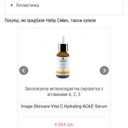
Косметичка
Покупці, які придбали Набір Сяйво, також купили
Зволожуюча антиоксидантна сироватка з
Гідр
вітамінами А, С, Е
urst
Image Skincare Vital C Hydrating AC&E Serum
Im
4 264 грн.