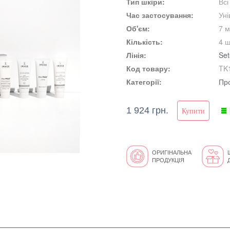
Тип шкіри:
Всі
Час застосування:
Ун
Об'єм:
7 
Кількість:
4 ш
Лінія:
Set
Код товару:
TK
Категорії:
Про
1 924 грн.
ОРИГІНАЛЬНА
ПРОДУКЦІЯ