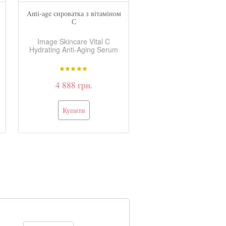
Anti-age сироватка з вітаміном
Нічний крем з антиокси
С
Image Skincare Vital C
Image Skincare Vita
Hydrating Anti-Aging Serum
Hydrating Repair Cr
4 888 грн.
5 408 грн.