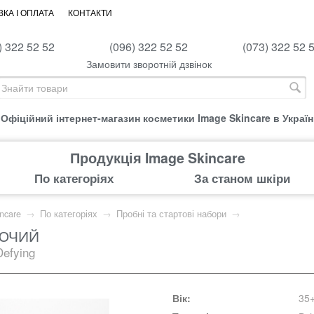
КА І ОПЛАТА
КОНТАКТИ
) 322 52 52
(096) 322 52 52
(073) 322 52 
Замовити зворотній дзвінок
Офіційний інтернет-магазин косметики Image Skincare в Україн
Продукція Image Skincare
По категоріях
За станом шкіри
ncare
→
По категоріях
→
Пробні та стартові набори
→
УЮЧИЙ
Defying
Вік:
35