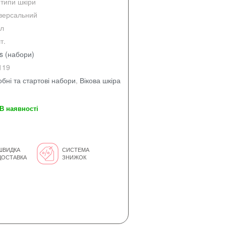
 типи шкіри
іверсальний
мл
т.
s (набори)
119
бні та стартові набори
,
Вікова шкіра
В наявності
ШВИДКА
СИСТЕМА
ДОСТАВКА
ЗНИЖОК