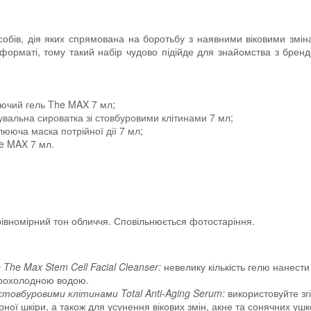
 засобів, дія яких спрямована на боротьбу з наявними віковими змін
форматі, тому такий набір чудово підійде для знайомства з брендо
аючий гель The MAX 7 мл
;
увальна сироватка зі стовбуровими клітинами 7 мл
;
лююча маска потрійної дії 7 мл
;
he MAX 7 мл
.
рівномірний тон обличчя. Сповільнюється фотостаріння.
The Max Stem Cell Facial Cleanser:
невелику кількість гелю нанести
прохолодною водою.
 стовбуровими клітинами
Total Anti-Aging Serum:
використовуйте згі
рної шкіри, а також для усунення вікових змін, акне та сонячних уш