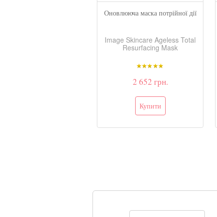
новлювальний бальзам для
Оновлююча маска потрійної дії
губ SPF 15
e Skincare MD Restoring
Image Skincare Ageless Total
Post Treatment Lip
Resurfacing Mask
Enhancement SPF 15
2 236 грн.
2 652 грн.
Немає в наявності