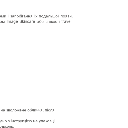
ами і запобігання їх подальшої появи.
м Image Skincare або в якості travel-
 на зволожене обличчя, після
дно з інструкцією на упаковці.
коджень.